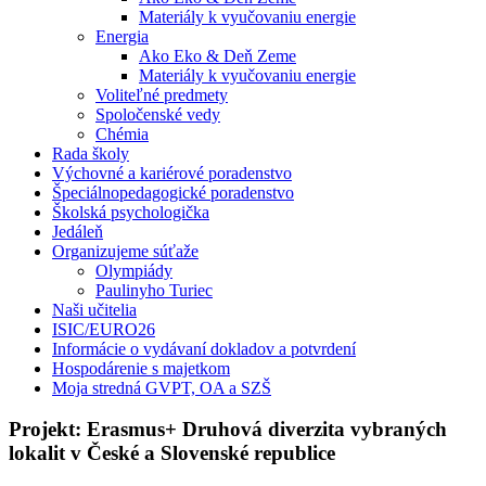
Materiály k vyučovaniu energie
Energia
Ako Eko & Deň Zeme
Materiály k vyučovaniu energie
Voliteľné predmety
Spoločenské vedy
Chémia
Rada školy
Výchovné a kariérové poradenstvo
Špeciálnopedagogické poradenstvo
Školská psychologička
Jedáleň
Organizujeme súťaže
Olympiády
Paulinyho Turiec
Naši učitelia
ISIC/EURO26
Informácie o vydávaní dokladov a potvrdení
Hospodárenie s majetkom
Moja stredná GVPT, OA a SZŠ
Projekt: Erasmus+ Druhová diverzita vybraných
lokalit v České a Slovenské republice