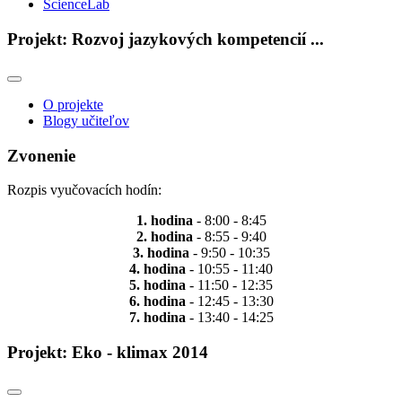
ScienceLab
Projekt: Rozvoj jazykových kompetencií ...
O projekte
Blogy učiteľov
Zvonenie
Rozpis vyučovacích hodín:
1. hodina
- 8:00 - 8:45
2. hodina
- 8:55 - 9:40
3. hodina
- 9:50 - 10:35
4. hodina
- 10:55 - 11:40
5. hodina
- 11:50 - 12:35
6. hodina
- 12:45 - 13:30
7. hodina
- 13:40 - 14:25
Projekt: Eko - klimax 2014