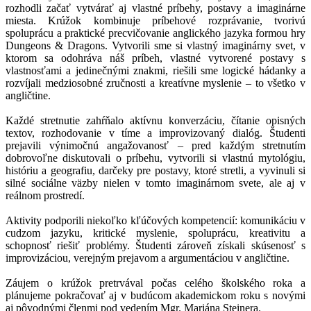
rozhodli začať vytvárať aj vlastné príbehy, postavy a imaginárne
miesta. Krúžok kombinuje príbehové rozprávanie, tvorivú
spoluprácu a praktické precvičovanie anglického jazyka formou hry
Dungeons & Dragons. Vytvorili sme si vlastný imaginárny svet, v
ktorom sa odohráva náš príbeh, vlastné vytvorené postavy s
vlastnosťami a jedinečnými znakmi, riešili sme logické hádanky a
rozvíjali medziosobné zručnosti a kreatívne myslenie – to všetko v
angličtine.
Každé stretnutie zahŕňalo aktívnu konverzáciu, čítanie opisných
textov, rozhodovanie v tíme a improvizovaný dialóg. Študenti
prejavili výnimočnú angažovanosť – pred každým stretnutím
dobrovoľne diskutovali o príbehu, vytvorili si vlastnú mytológiu,
históriu a geografiu, darčeky pre postavy, ktoré stretli, a vyvinuli si
silné sociálne väzby nielen v tomto imaginárnom svete, ale aj v
reálnom prostredí.
Aktivity podporili niekoľko kľúčových kompetencií: komunikáciu v
cudzom jazyku, kritické myslenie, spoluprácu, kreativitu a
schopnosť riešiť problémy. Študenti zároveň získali skúsenosť s
improvizáciou, verejným prejavom a argumentáciou v angličtine.
Záujem o krúžok pretrvával počas celého školského roka a
plánujeme pokračovať aj v budúcom akademickom roku s novými
aj pôvodnými členmi pod vedením Mgr. Mariána Steinera.