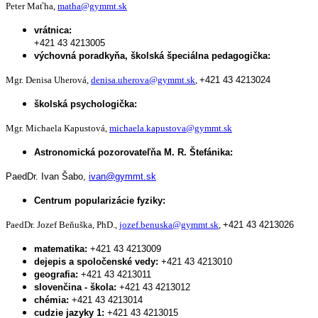
Peter Maťha,
matha@gymmt.sk
vrátnica:
+421 43 4213005
výchovná poradkyňa, školská špeciálna pedagogička:
Mgr. Denisa Uherová,
denisa.uherova@gymmt.sk
,
+421 43 4213024
školská psychologička:
Mgr. Michaela Kapustová,
michaela.kapustova@gymmt.sk
Astronomická pozorovateľňa M. R. Štefánika:
PaedDr. Ivan Šabo,
ivan@gymmt.sk
Centrum popularizácie fyziky:
PaedDr. Jozef Beňuška, PhD.,
jozef.benuska@gymmt.sk
,
+421 43 4213026
matematika:
+421 43 4213009
dejepis a spoločenské vedy:
+421 43 4213010
geografia:
+421 43 4213011
slovenčina - škola:
+421 43 4213012
chémia:
+421 43 4213014
cudzie jazyky 1:
+421 43 4213015