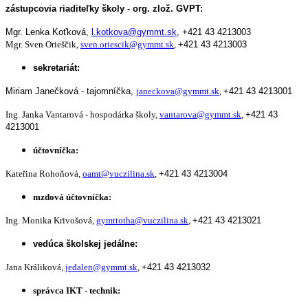
zástupcovia riaditeľky školy - org. zlož. GVPT:
Mgr. Lenka Koťková,
l.kotkova@gymmt.sk
,
+421 43 4213003
Mgr. Sven Orieščik,
sven.oriescik@gymmt.sk
,
+421 43 4213003
sekretariát:
Miriam Janečková - tajomníčka,
janeckova@gymmt.sk
,
+421 43 4213001
Ing. Janka Vantarová - hospodárka školy,
vantarova@gymmt.sk
,
+421 43
4213001
účtovníčka:
Kateřina Rohoňová,
oamt@vuczilina.sk
,
+421 43 4213004
mzdová účtovníčka:
Ing. Monika Krivošová,
gymttotha@vuczilina.sk
,
+421 43 4213021
vedúca školskej jedálne:
Jana Králiková,
jedalen@gymmt.sk
,
+421 43 4213032
správca IKT - technik: