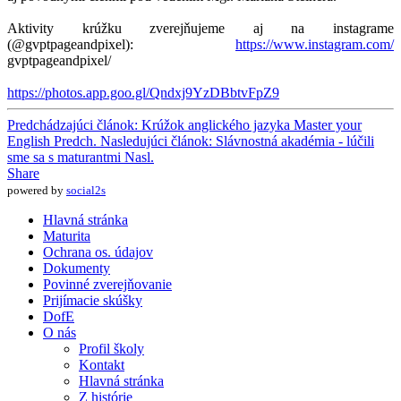
Aktivity krúžku zverejňujeme aj na instagrame
(@gvptpageandpixel):
https://www.instagram.com/
gvptpageandpixel/
https://photos.app.goo.gl/Qndxj9YzDBbtvFpZ9
Predchádzajúci článok: Krúžok anglického jazyka Master your
English
Predch.
Nasledujúci článok: Slávnostná akadémia - lúčili
sme sa s maturantmi
Nasl.
Share
powered by
social2s
Hlavná stránka
Maturita
Ochrana os. údajov
Dokumenty
Povinné zverejňovanie
Prijímacie skúšky
DofE
O nás
Profil školy
Kontakt
Hlavná stránka
Z histórie