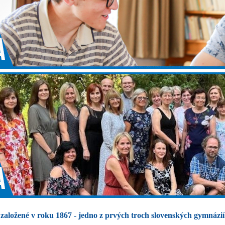
založené v roku 1867 - jedno z prvých troch slovenských gymnázií