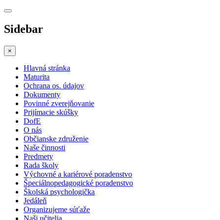
Sidebar
×
Hlavná stránka
Maturita
Ochrana os. údajov
Dokumenty
Povinné zverejňovanie
Prijímacie skúšky
DofE
O nás
Občianske združenie
Naše činnosti
Predmety
Rada školy
Výchovné a kariérové poradenstvo
Špeciálnopedagogické poradenstvo
Školská psychologička
Jedáleň
Organizujeme súťaže
Naši učitelia