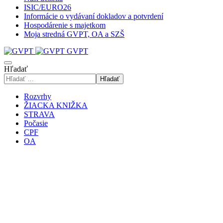
ISIC/EURO26
Informácie o vydávaní dokladov a potvrdení
Hospodárenie s majetkom
Moja stredná GVPT, OA a SZŠ
GVPT
Hľadať
Hľadať
Rozvrhy
ŽIACKA KNIŽKA
STRAVA
Počasie
CPF
OA