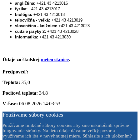
angličtina:
+421 43 4213016
fyzika:
+421 43 4213017
biológia:
+421 43 4213018
telocvičňa - veľká:
+421 43 4213019
slovenčina - knižnica:
+421 43 4213023
cudzie jazyky 2:
+421 43 4213028
informatika:
+421 43 4213030
Údaje zo školskej
meteo stanice
.
Predpoveď:
Teplota:
35,0
Pocitová teplota:
34,8
V čase:
06.08.2026 14:03:53
Používame súbory cookies
Používame funkčné súbory cookies aby sme uskutočnili správne
fungovanie stránky. Na tieto údaje dávame veľký pozor a
využívame ich iba v nevyhnutnej miere. Súhlasíte s ich uložením?