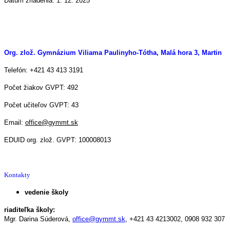
Dátum zriadenia: 1. 12. 2025
Org. zlož. Gymnázium Viliama Paulinyho-Tótha, Malá hora 3, Martin
Telefón: +421 43 413 3191
Počet žiakov GVPT: 492
Počet učiteľov GVPT: 43
Email:
office@gymmt.sk
EDUID org. zlož. GVPT: 100008013
Kontakty
vedenie školy
riaditeľka školy:
Mgr. Darina Súderová,
office@gymmt.sk
,
+421 43 4213002,
0908 932 307