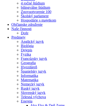
4 ročné štúdium
bilingválne štúdium
Znovuotvorenie 100
Školský parlament
Hospodárie s majetkom
Občianske združenie
Naše činnosti
Dofe
Predmety
Anglický jazyk
Biológia
Dejepis
Fyzika
Francúzsky jazyk
Geografia
Hvezdáreň
Španielsky jazyk
Informatika
Matematika
Nemecký jazyk
Ruský jazyk
Slovenský jazyk
Telesná výchova
Energia
Ako Eko & Deň Zeme