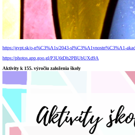
https://gvpt.sk/o-n%C3%A1s/2043-sl%C3%A1vnostn%C3%A1
https://photos.app.goo.gl/P3U6tDh2PBUbUXd9A
Aktivity k 155. výročiu založenia školy