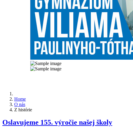
Home
O nás
Z histórie
Oslavujeme 155. výročie našej školy