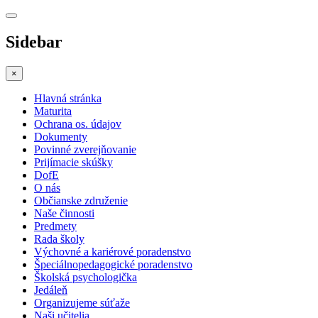
Sidebar
×
Hlavná stránka
Maturita
Ochrana os. údajov
Dokumenty
Povinné zverejňovanie
Prijímacie skúšky
DofE
O nás
Občianske združenie
Naše činnosti
Predmety
Rada školy
Výchovné a kariérové poradenstvo
Špeciálnopedagogické poradenstvo
Školská psychologička
Jedáleň
Organizujeme súťaže
Naši učitelia