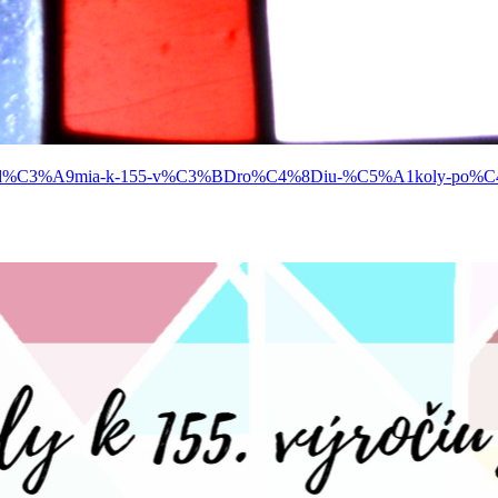
-akad%C3%A9mia-k-155-v%C3%BDro%C4%8Diu-%C5%A1koly-po%C