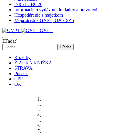
ISIC/EURO26
Informácie o vydávaní dokladov a potvrdení
Hospodárenie s majetkom
Moja stredná GVPT, OA a SZŠ
GVPT
Hľadať
Hľadať
Rozvrhy
ŽIACKA KNIŽKA
STRAVA
Počasie
CPF
OA