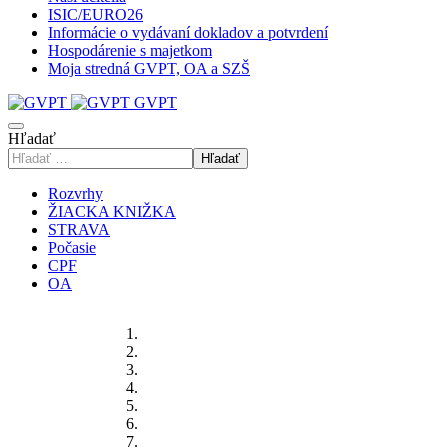
ISIC/EURO26
Informácie o vydávaní dokladov a potvrdení
Hospodárenie s majetkom
Moja stredná GVPT, OA a SZŠ
GVPT
Hľadať
Hľadať
Rozvrhy
ŽIACKA KNIŽKA
STRAVA
Počasie
CPF
OA