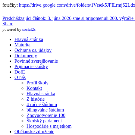
fotečky:
https://drive.google.com/drive/folders/1Vrsek5JFILrmj
Predchádzajúci článok: 3. júna 2026 sme si pripomenuli 200. výroči
Share
powered by
social2s
Hlavná stránka
Maturita
Ochrana os. údajov
Dokumenty
Povinné zverejňovanie
Prijímacie skúšky
DofE
O nás
Profil školy
Kontakt
Hlavná stránka
Z histórie
4 ročné štúdium
bilingválne štúdium
Znovuotvorenie 100
Školský parlament
Hospodárie s majetkom
Občianske združenie