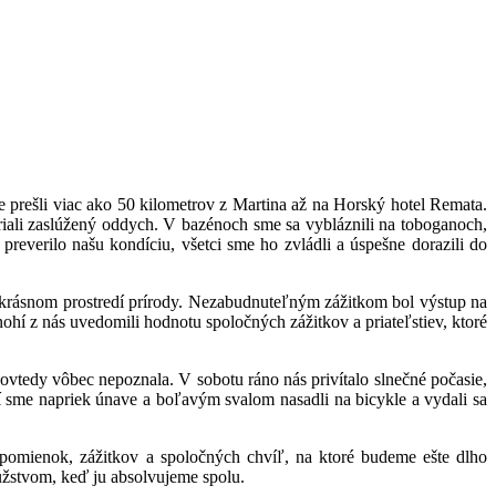
e prešli viac ako 50 kilometrov z Martina až na Horský hotel Remata.
riali zaslúžený oddych. V bazénoch sme sa vybláznili na toboganoch,
preverilo našu kondíciu, všetci sme ho zvládli a úspešne dorazili do
v krásnom prostredí prírody. Nezabudnuteľným zážitkom bol výstup na
hí z nás uvedomili hodnotu spoločných zážitkov a priateľstiev, ktoré
ovtedy vôbec nepoznala. V sobotu ráno nás privítalo slnečné počasie,
í sme napriek únave a boľavým svalom nasadli na bicykle a vydali sa
spomienok, zážitkov a spoločných chvíľ, na ktoré budeme ešte dlho
užstvom, keď ju absolvujeme spolu.