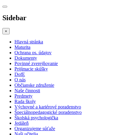
Sidebar
×
Hlavná stránka
Maturita
Ochrana os. údajov
Dokumenty
Povinné zverejňovanie
Prijímacie skúšky
DofE
O nás
Občianske združenie
Naše činnosti
Predmety
Rada školy
Výchovné a kariérové poradenstvo
Špeciálnopedagogické poradenstvo
Školská psychologička
Jedáleň
Organizujeme súťaže
Naši učitelia