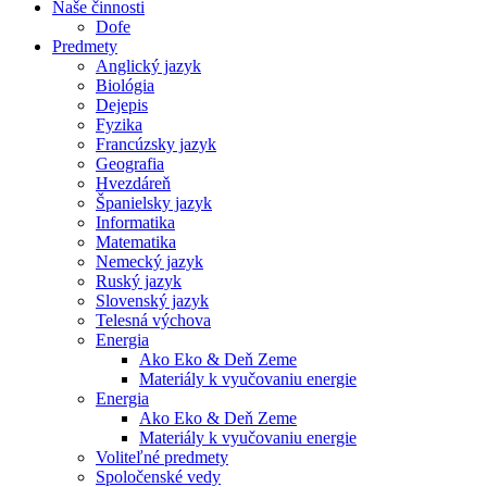
Naše činnosti
Dofe
Predmety
Anglický jazyk
Biológia
Dejepis
Fyzika
Francúzsky jazyk
Geografia
Hvezdáreň
Španielsky jazyk
Informatika
Matematika
Nemecký jazyk
Ruský jazyk
Slovenský jazyk
Telesná výchova
Energia
Ako Eko & Deň Zeme
Materiály k vyučovaniu energie
Energia
Ako Eko & Deň Zeme
Materiály k vyučovaniu energie
Voliteľné predmety
Spoločenské vedy