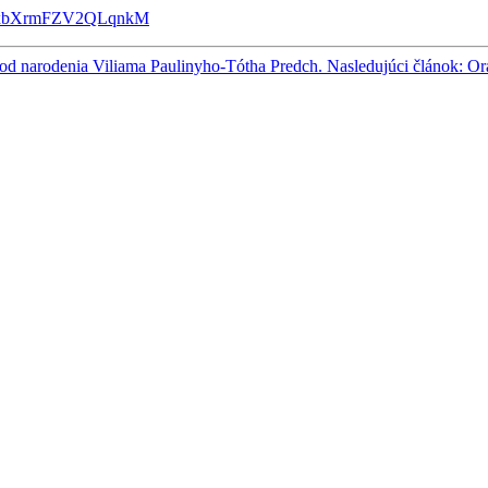
S2LdxbXrmFZV2QLqnkM
e od narodenia Viliama Paulinyho-Tótha
Predch.
Nasledujúci článok: Or