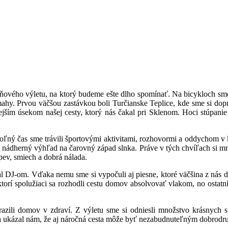
ojdňového výletu, na ktorý budeme ešte dlho spomínať. Na bicykloch sm
mahy. Prvou väčšou zastávkou boli Turčianske Teplice, kde sme si dop
ejším úsekom našej cesty, ktorý nás čakal pri Sklenom. Hoci stúpanie 
Voľný čas sme trávili športovými aktivitami, rozhovormi a oddychom 
nádherný výhľad na čarovný západ slnka. Práve v tých chvíľach si mno
spev, smiech a dobrá nálada.
tal DJ-om. Vďaka nemu sme si vypočuli aj piesne, ktoré väčšina z nás d
torí spolužiaci sa rozhodli cestu domov absolvovať vlakom, no ostatn
razili domov v zdraví. Z výletu sme si odniesli množstvo krásnych 
 a ukázal nám, že aj náročná cesta môže byť nezabudnuteľným dobrodr