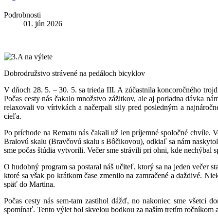
Podrobnosti
01. jún 2026
Dobrodružstvo strávené na pedáloch bicyklov
V dňoch 28. 5. – 30. 5. sa trieda III. A zúčastnila koncoročného tr
Počas cesty nás čakalo množstvo zážitkov, ale aj poriadna dávka ná
relaxovali vo vírivkách a načerpali sily pred posledným a najnáročn
cieľa.
Po príchode na Rematu nás čakali už len príjemné spoločné chvíle. 
Bralovú skalu (Bravčovú skalu s Bôčikovou), odkiaľ sa nám naskytol 
sme počas štúdia vytvorili. Večer sme strávili pri ohni, kde nechýbal 
O hudobný program sa postaral náš učiteľ, ktorý sa na jeden večer s
ktoré sa však po krátkom čase zmenilo na zamračené a daždivé. Niek
späť do Martina.
Počas cesty nás sem-tam zastihol dážď, no nakoniec sme všetci do
spomínať. Tento výlet bol skvelou bodkou za naším tretím ročníkom