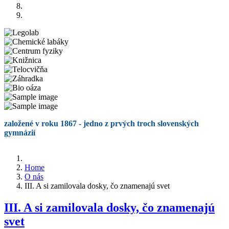
založené v roku 1867 - jedno z prvých troch slovenských
gymnázií
Home
O nás
III. A si zamilovala dosky, čo znamenajú svet
III. A si zamilovala dosky, čo znamenajú
svet