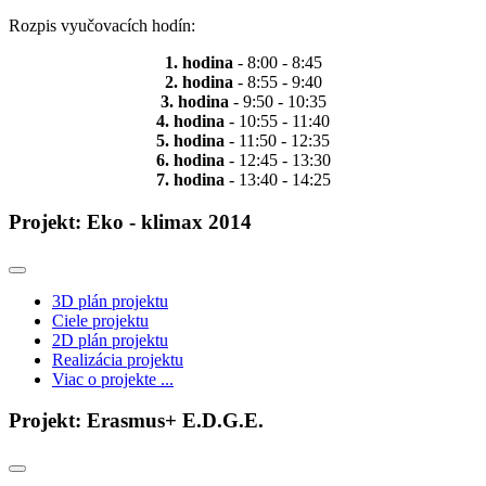
Rozpis vyučovacích hodín:
1. hodina
- 8:00 - 8:45
2. hodina
- 8:55 - 9:40
3. hodina
- 9:50 - 10:35
4. hodina
- 10:55 - 11:40
5. hodina
- 11:50 - 12:35
6. hodina
- 12:45 - 13:30
7. hodina
- 13:40 - 14:25
Projekt: Eko - klimax 2014
3D plán projektu
Ciele projektu
2D plán projektu
Realizácia projektu
Viac o projekte ...
Projekt: Erasmus+ E.D.G.E.