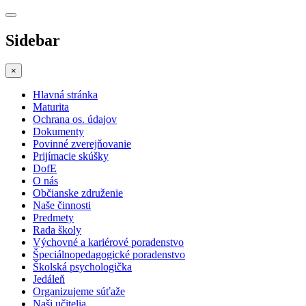
Sidebar
×
Hlavná stránka
Maturita
Ochrana os. údajov
Dokumenty
Povinné zverejňovanie
Prijímacie skúšky
DofE
O nás
Občianske združenie
Naše činnosti
Predmety
Rada školy
Výchovné a kariérové poradenstvo
Špeciálnopedagogické poradenstvo
Školská psychologička
Jedáleň
Organizujeme súťaže
Naši učitelia