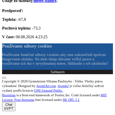
Údaje zo školskej
meteo stanice
.
Predpoveď:
Teplota:
-67,8
Pocitová teplota:
-73,3
V čase:
08.08.2026 4:23:25
Používame súbory cookies
Používame funkčné súbory cookies aby sme uskutočnili správne
fungovanie stránky. Na tieto údaje dávame veľký pozor a
využívame ich iba v nevyhnutnej miere. Súhlasíte s ich uložením?
Súhlasím
Copyright © 2026 Gymnázium Viliama Paulinyho - Tótha. Všetky práva
vyhradené. Designed by
JoomlArt.com
.
Joomla!
je voľne šíriteľný softvér
vydaný podľa licencie
GNU General Public.
Bootstrap
is a front-end framework of Twitter, Inc. Code licensed under
MIT
License.
Font Awesome
font licensed under
SIL OFL 1.1
.
Chat
GVPT