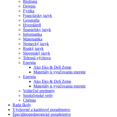
Biológia
Dejepis
Fyzika
Francúzsky jazyk
Geografia
Hvezdáreň
Španielsky jazyk
Informatika
Matematika
Nemecký jazyk
Ruský jazyk
Slovenský jazyk
Telesná výchova
Energia
Ako Eko & Deň Zeme
Materiály k vyučovaniu energie
Energia
Ako Eko & Deň Zeme
Materiály k vyučovaniu energie
Voliteľné predmety
Spoločenské vedy
Chémia
Rada školy
Výchovné a kariérové poradenstvo
Špeciálnopedagogické poradenstvo