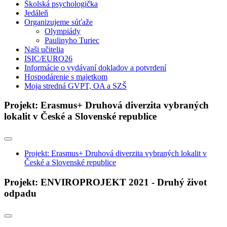
Školská psychologička
Jedáleň
Organizujeme súťaže
Olympiády
Paulinyho Turiec
Naši učitelia
ISIC/EURO26
Informácie o vydávaní dokladov a potvrdení
Hospodárenie s majetkom
Moja stredná GVPT, OA a SZŠ
Projekt: Erasmus+ Druhová diverzita vybraných
lokalit v České a Slovenské republice
Projekt: Erasmus+ Druhová diverzita vybraných lokalit v
České a Slovenské republice
Projekt: ENVIROPROJEKT 2021 - Druhý život
odpadu