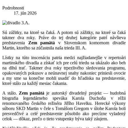
Podrobnosti
17. jún 2026
Sú zážitky, na ktoré sa čaká. A potom sú zážitky, na ktoré sa čaká
takmer dva roky. Práve do tej druhej kategórie patrí návšteva
predstavenia
Zem pamätá
v Slovenskom komornom divadle
Martin, ktorého sa zúčastnila naša trieda III. A.
Lístky na túto inscenáciu patria medzi najžiadanejšie v repertoári
martinského divadla a získať ich pre celú triedu sa ukázalo ako beh
na dlhú trať. Takmer dva roky trpezlivého sledovania programu,
opakovaných pokusov a neúnavnej snahy nakoniec priniesli ovocie
a my sme sa konečne mohli usadiť do hľadiska na predstavenie,
ktoré stálo za každý mesiac čakania.
A stálo.
Zem pamätá
je autorský divadelný projekt — hudobná
biografia legendárneho speváka Karola Duchoňa v réžii
renomovaného českého režiséra Jiřího Havelku. Herecké výkony
súboru SKD Martin v čele s Tomášom Gregom v úlohe Karola boli
presvedčivé a celé predstavenie pôsobilo ako precízne vyladený
celok — dôkaz, prečo o tieto vstupenky býva taký záujem.