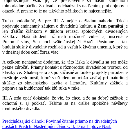
Najdôležitejšie však je, že predstavenie sa našim študentom
mimoriadne páčilo. Z divadla odchádzali s nadšením, plní dojmov a
otázok. A presne to je na takýchto zážitkoch to najcennejšie.
Treba podotknúť, že pre III. A nejde o žiadnu náhodu. Trieda
prejavuje eminentný záujem o divadelnú kultúru a
Zem pamätá
je
len ďalším článkom v dlhšom reťazci spoločných divadelných
zážitkov. Naši študenti už mali možnosť vidieť aj inscenácie
Prelomiť vlny, Sen noci svätojánskej či Hráči. Postupne si tak
budujú slušný divadelný rozhľad a vzťah k živému umeniu, ktorý sa
v dnešnej dobe cení čoraz viac.
A celkom nenápadne dodajme, že táto láska k divadlu sa raz môže
pekne zúročiť. Priamy kontakt s rôznorodou divadelnou tvorbou od
klasiky cez Shakespeara až po súčasné autorské projekty prirodzene
rozširuje vedomosti, ktoré sa študentom môžu zísť aj pri maturitnej
skúške zo slovenského jazyka a literatúry. Kultúrny zážitok a
príprava na budúcnosť tak idú ruka v ruke.
III. A teda opäť dokázala, že vie, čo chce, a že na dobrý zážitok je
ochotná si aj počkať. Tešíme sa na ďalšie spoločné návštevy
martinského divadla.
Predchádzajúci článok: Povinné čítanie priamo na divadelných
doskách
Predch.
Nasledujúci článok: II. D na Liptove
Nasl.