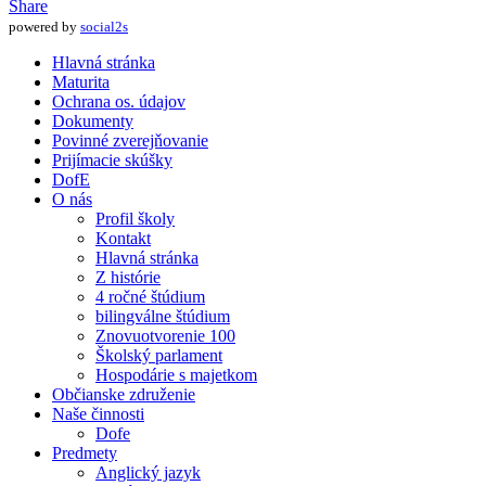
Share
powered by
social2s
Hlavná stránka
Maturita
Ochrana os. údajov
Dokumenty
Povinné zverejňovanie
Prijímacie skúšky
DofE
O nás
Profil školy
Kontakt
Hlavná stránka
Z histórie
4 ročné štúdium
bilingválne štúdium
Znovuotvorenie 100
Školský parlament
Hospodárie s majetkom
Občianske združenie
Naše činnosti
Dofe
Predmety
Anglický jazyk