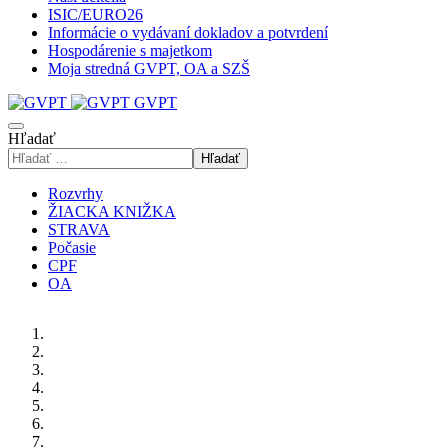
ISIC/EURO26
Informácie o vydávaní dokladov a potvrdení
Hospodárenie s majetkom
Moja stredná GVPT, OA a SZŠ
GVPT
Hľadať
Hľadať
Rozvrhy
ŽIACKA KNIŽKA
STRAVA
Počasie
CPF
OA