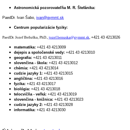
Astronomická pozorovateľňa M. R. Štefánika:
PaedDr. Ivan Šabo,
ivan@gymmt.sk
Centrum popularizácie fyziky:
PaedDr. Jozef Beňuška, PhD.,
jozef.benuska@gymmt.sk
,
+421 43 4213026
matematika:
+421 43 4213009
dejepis a spoločenské vedy:
+421 43 4213010
geografia:
+421 43 4213011
slovenčina - škola:
+421 43 4213012
chémia:
+421 43 4213014
cudzie jazyky 1:
+421 43 4213015
angličtina:
+421 43 4213016
fyzika:
+421 43 4213017
biológia:
+421 43 4213018
telocvičňa - veľká:
+421 43 4213019
slovenčina - knižnica:
+421 43 4213023
cudzie jazyky 2:
+421 43 4213028
informatika:
+421 43 4213030