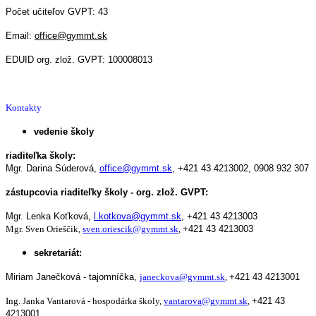
Počet učiteľov GVPT: 43
Email:
office@gymmt.sk
EDUID org. zlož. GVPT: 100008013
Kontakty
vedenie školy
riaditeľka školy:
Mgr. Darina Súderová,
office@gymmt.sk
,
+421 43 4213002,
0908 932 307
zástupcovia riaditeľky školy - org. zlož. GVPT:
Mgr. Lenka Koťková,
l.kotkova@gymmt.sk
,
+421 43 4213003
Mgr. Sven Orieščik,
sven.oriescik@gymmt.sk
,
+421 43 4213003
sekretariát:
Miriam Janečková - tajomníčka,
janeckova@gymmt.sk
,
+421 43 4213001
Ing. Janka Vantarová - hospodárka školy,
vantarova@gymmt.sk
,
+421 43
4213001