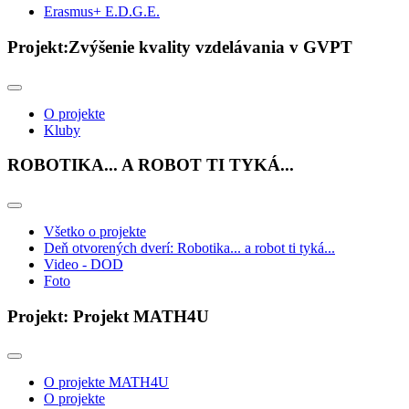
Erasmus+ E.D.G.E.
Projekt:Zvýšenie kvality vzdelávania v GVPT
O projekte
Kluby
ROBOTIKA... A ROBOT TI TYKÁ...
Všetko o projekte
Deň otvorených dverí: Robotika... a robot ti tyká...
Video - DOD
Foto
Projekt: Projekt MATH4U
O projekte MATH4U
O projekte