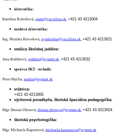
účtovníčka:
Kateřina Rohoňová,
oamt@vuczilina.sk
,
+421 43 4213004
mzdová účtovníčka:
Ing. Monika Krivošová,
gymttotha@vuczilina.sk
,
+421 43 4213021
vedúca školskej jedálne:
Jana Králiková,
jedalen@gymmt.sk
,
+421 43 4213032
správca IKT - technik:
Peter Maťha,
matha@gymmt.sk
vrátnica:
+421 43 4213005
výchovná poradkyňa, školská špeciálna pedagogička:
Mgr. Denisa Uherová,
denisa.uherova@gymmt.sk
,
+421 43 4213024
školská psychologička:
Mgr. Michaela Kapustová,
michaela.kapustova@gymmt.sk