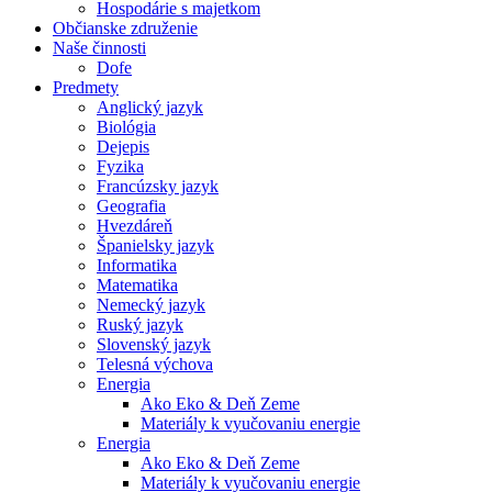
Hospodárie s majetkom
Občianske združenie
Naše činnosti
Dofe
Predmety
Anglický jazyk
Biológia
Dejepis
Fyzika
Francúzsky jazyk
Geografia
Hvezdáreň
Španielsky jazyk
Informatika
Matematika
Nemecký jazyk
Ruský jazyk
Slovenský jazyk
Telesná výchova
Energia
Ako Eko & Deň Zeme
Materiály k vyučovaniu energie
Energia
Ako Eko & Deň Zeme
Materiály k vyučovaniu energie