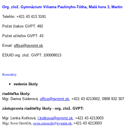
Org. zlož. Gymnázium Viliama Paulinyho-Tótha, Malá hora 3, Martin
Telefón: +421 43 413 3191
Počet žiakov GVPT: 492
Počet učiteľov GVPT: 43
Email:
office@gymmt.sk
EDUID org. zlož. GVPT: 100008013
Kontakty
vedenie školy
riaditeľka školy:
Mgr. Darina Súderová,
office@gymmt.sk
,
+421 43 4213002,
0908 932 307
zástupcovia riaditeľky školy - org. zlož. GVPT:
Mgr. Lenka Koťková,
l.kotkova@gymmt.sk
,
+421 43 4213003
Mgr. Sven Orieščik,
sven.oriescik@gymmt.sk
,
+421 43 4213003