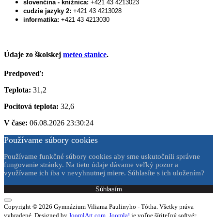
slovenčina - knižnica:
+421 43 4213023
cudzie jazyky 2:
+421 43 4213028
informatika:
+421 43 4213030
Údaje zo školskej
meteo stanice
.
Predpoveď:
Teplota:
31,2
Pocitová teplota:
32,6
V čase:
06.08.2026 23:30:24
Používame súbory cookies
Používame funkčné súbory cookies aby sme uskutočnili správne
fungovanie stránky. Na tieto údaje dávame veľký pozor a
využívame ich iba v nevyhnutnej miere. Súhlasíte s ich uložením?
Súhlasím
Copyright © 2026 Gymnázium Viliama Paulinyho - Tótha. Všetky práva
vyhradené. Designed by
JoomlArt.com
.
Joomla!
je voľne šíriteľný softvér