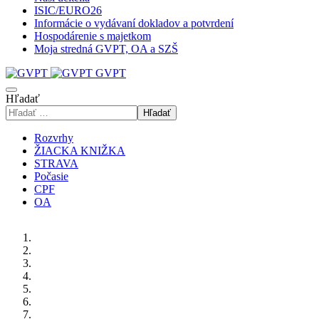
ISIC/EURO26
Informácie o vydávaní dokladov a potvrdení
Hospodárenie s majetkom
Moja stredná GVPT, OA a SZŠ
GVPT
Hľadať
Hľadať
Rozvrhy
ŽIACKA KNIŽKA
STRAVA
Počasie
CPF
OA