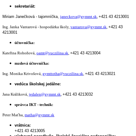
sekretariát:
Miriam Janečková - tajomníčka,
janeckova@gymmt.sk
,
+421 43 4213001
Ing. Janka Vantarová - hospodárka školy,
vantarova@gymmt.sk
,
+421 43
4213001
účtovníčka:
Kateřina Rohoňová,
oamt@vuczilina.sk
,
+421 43 4213004
mzdová účtovníčka:
Ing. Monika Krivošová,
gymttotha@vuczilina.sk
,
+421 43 4213021
vedúca školskej jedálne:
Jana Králiková,
jedalen@gymmt.sk
,
+421 43 4213032
správca IKT - technik:
Peter Maťha,
matha@gymmt.sk
vrátnica:
+421 43 4213005