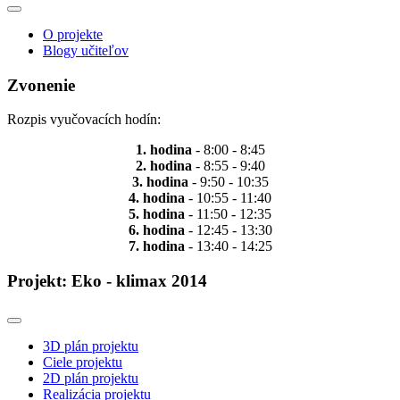
O projekte
Blogy učiteľov
Zvonenie
Rozpis vyučovacích hodín:
1. hodina
- 8:00 - 8:45
2. hodina
- 8:55 - 9:40
3. hodina
- 9:50 - 10:35
4. hodina
- 10:55 - 11:40
5. hodina
- 11:50 - 12:35
6. hodina
- 12:45 - 13:30
7. hodina
- 13:40 - 14:25
Projekt: Eko - klimax 2014
3D plán projektu
Ciele projektu
2D plán projektu
Realizácia projektu