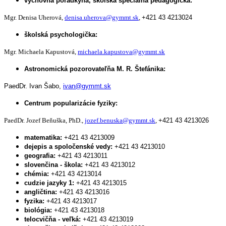
výchovná poradkyňa, školská špeciálna pedagogička:
Mgr. Denisa Uherová,
denisa.uherova@gymmt.sk
,
+421 43 4213024
školská psychologička:
Mgr. Michaela Kapustová,
michaela.kapustova@gymmt.sk
Astronomická pozorovateľňa M. R. Štefánika:
PaedDr. Ivan Šabo,
ivan@gymmt.sk
Centrum popularizácie fyziky:
PaedDr. Jozef Beňuška, PhD.,
jozef.benuska@gymmt.sk
,
+421 43 4213026
matematika:
+421 43 4213009
dejepis a spoločenské vedy:
+421 43 4213010
geografia:
+421 43 4213011
slovenčina - škola:
+421 43 4213012
chémia:
+421 43 4213014
cudzie jazyky 1:
+421 43 4213015
angličtina:
+421 43 4213016
fyzika:
+421 43 4213017
biológia:
+421 43 4213018
telocvičňa - veľká:
+421 43 4213019