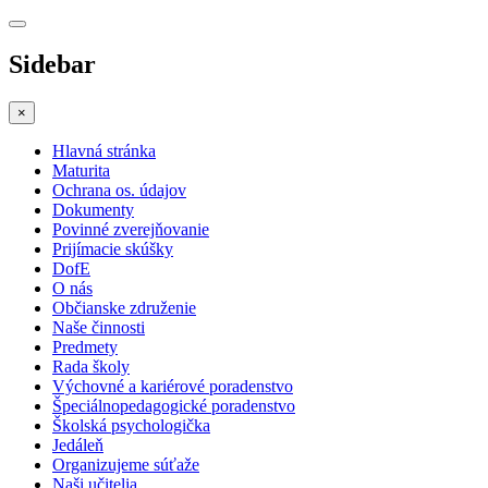
Sidebar
×
Hlavná stránka
Maturita
Ochrana os. údajov
Dokumenty
Povinné zverejňovanie
Prijímacie skúšky
DofE
O nás
Občianske združenie
Naše činnosti
Predmety
Rada školy
Výchovné a kariérové poradenstvo
Špeciálnopedagogické poradenstvo
Školská psychologička
Jedáleň
Organizujeme súťaže
Naši učitelia