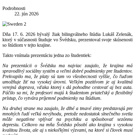
Podrobnosti
22. jún 2026
Dňa 17. 6. 2026 bývalý žiak bilingválneho štúdia Lukáš Zelenák,
ktorý v súčasnosti študuje vo Švédsku, prezentoval svoje skúsenosti
so štúdiom v tejto krajine.
Takto vnímala prezentáciu jedna zo študentiek:
Na prezentácii o Švédsku ma najviac zaujalo, že krajina má
spravodlivý sociálny systém a veľmi dobré podmienky pre študentov.
Prekvapilo ma, že platy sú tam vo všeobecnosti vyššie, čo ľuďom
umožňuje žiť na vysokej úrovni. Veľkým pozitívom je aj kvalitná
verejná doprava, vďaka ktorej s dá pohodlne cestovať aj bez auta.
Páčilo sa mi, že profesori majú k študentom priateľský a flexibilný
prístup, čo vytvára príjemné podmienky na štúdium.
Na druhej strane ma zaujalo, že dlhé a tmavé zimy predstavujú pre
mnohých ľudí veľkú nevýhodu, pretože nedostatok slnečného svetla
môže negatívne vplývať na psychiku a spôsobovať sezónnu
depresiu. Celkovo na mňa Švédsko pôsobí ako krajina s vysokou
kvalitou života, ale aj s niekoľkými výzvami, na ktoré si človek musí