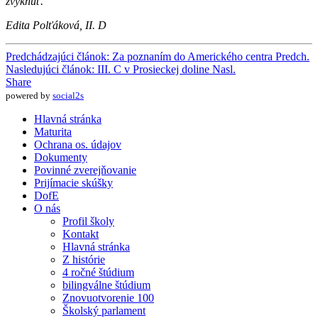
zvyknúť.
Edita Polťáková, II. D
Predchádzajúci článok: Za poznaním do Amerického centra
Predch.
Nasledujúci článok: III. C v Prosieckej doline
Nasl.
Share
powered by
social2s
Hlavná stránka
Maturita
Ochrana os. údajov
Dokumenty
Povinné zverejňovanie
Prijímacie skúšky
DofE
O nás
Profil školy
Kontakt
Hlavná stránka
Z histórie
4 ročné štúdium
bilingválne štúdium
Znovuotvorenie 100
Školský parlament