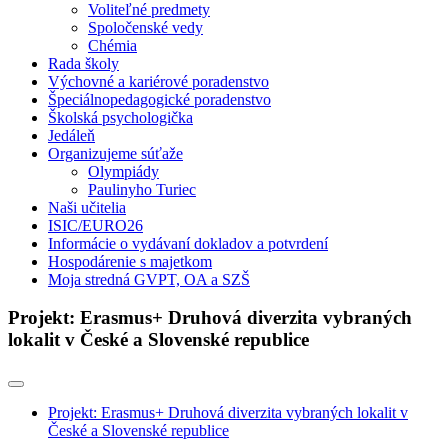
Voliteľné predmety
Spoločenské vedy
Chémia
Rada školy
Výchovné a kariérové poradenstvo
Špeciálnopedagogické poradenstvo
Školská psychologička
Jedáleň
Organizujeme súťaže
Olympiády
Paulinyho Turiec
Naši učitelia
ISIC/EURO26
Informácie o vydávaní dokladov a potvrdení
Hospodárenie s majetkom
Moja stredná GVPT, OA a SZŠ
Projekt: Erasmus+ Druhová diverzita vybraných
lokalit v České a Slovenské republice
Projekt: Erasmus+ Druhová diverzita vybraných lokalit v
České a Slovenské republice