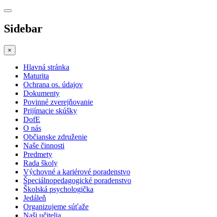
Sidebar
×
Hlavná stránka
Maturita
Ochrana os. údajov
Dokumenty
Povinné zverejňovanie
Prijímacie skúšky
DofE
O nás
Občianske združenie
Naše činnosti
Predmety
Rada školy
Výchovné a kariérové poradenstvo
Špeciálnopedagogické poradenstvo
Školská psychologička
Jedáleň
Organizujeme súťaže
Naši učitelia