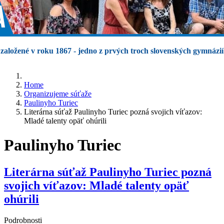
založené v roku 1867 - jedno z prvých troch slovenských gymnázií
Home
Organizujeme súťaže
Paulinyho Turiec
Literárna súťaž Paulinyho Turiec pozná svojich víťazov:
Mladé talenty opäť ohúrili
Paulinyho Turiec
Literárna súťaž Paulinyho Turiec pozná
svojich víťazov: Mladé talenty opäť
ohúrili
Podrobnosti