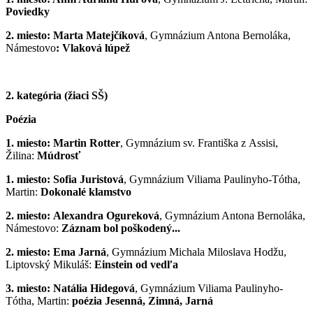
Poviedky
2. miesto: Marta Matejčíková
, Gymnázium Antona Bernoláka,
Námestovo
: Vlaková lúpež
2. kategória (žiaci SŠ)
Poézia
1. miesto:
Martin Rotter
, Gymnázium sv. Františka z Assisi,
Žilina:
Múdrosť
1. miesto:
Sofia Juristová
, Gymnázium Viliama Paulinyho-Tótha,
Martin:
Dokonalé klamstvo
2. miesto:
Alexandra Ogureková
, Gymnázium Antona Bernoláka,
Námestovo:
Záznam bol poškodený...
2. miesto:
Ema Jarná
, Gymnázium Michala Miloslava Hodžu,
Liptovský Mikuláš:
Einstein od vedľa
3.
miesto:
Natália Hidegová
, Gymnázium Viliama Paulinyho-
Tótha, Martin:
poézia Jesenná, Zimná, Jarná