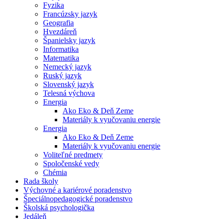
Fyzika
Francúzsky jazyk
Geografia
Hvezdáreň
Španielsky jazyk
Informatika
Matematika
Nemecký jazyk
Ruský jazyk
Slovenský jazyk
Telesná výchova
Energia
Ako Eko & Deň Zeme
Materiály k vyučovaniu energie
Energia
Ako Eko & Deň Zeme
Materiály k vyučovaniu energie
Voliteľné predmety
Spoločenské vedy
Chémia
Rada školy
Výchovné a kariérové poradenstvo
Špeciálnopedagogické poradenstvo
Školská psychologička
Jedáleň