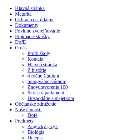
Hlavná stránka
Maturita
Ochrana os. údajov
Dokumenty
Povinné zverejňovanie
Prijímacie skúšky
DofE
O nás
Profil školy
Kontakt
Hlavná stránka
Z histórie
4 ročné štúdium
bilingválne štúdium
Znovuotvorenie 100
Školský parlament
Hospodárie s majetkom
Občianske združenie
Naše činnosti
Dofe
Predmety
Anglický jazyk
Biológia
Dejepis