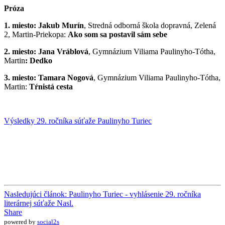
Próza
1. miesto:
Jakub Murín
, Stredná odborná škola dopravná, Zelená
2, Martin-Priekopa:
Ako som sa postavil sám sebe
2. miesto:
Jana Vráblová
, Gymnázium Viliama Paulinyho-Tótha,
Martin
: Dedko
3. miesto:
Tamara Nogová
, Gymnázium Viliama Paulinyho-Tótha,
Martin:
Tŕnistá cesta
Výsledky 29. ročníka súťaže Paulinyho Turiec
Nasledujúci článok: Paulinyho Turiec - vyhlásenie 29. ročníka
literárnej súťaže
Nasl.
Share
powered by
social2s