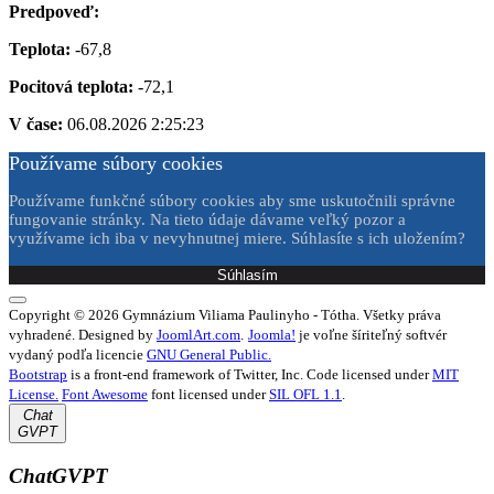
Predpoveď:
Teplota:
-67,8
Pocitová teplota:
-72,1
V čase:
06.08.2026 2:25:23
Používame súbory cookies
Používame funkčné súbory cookies aby sme uskutočnili správne
fungovanie stránky. Na tieto údaje dávame veľký pozor a
využívame ich iba v nevyhnutnej miere. Súhlasíte s ich uložením?
Súhlasím
Copyright © 2026 Gymnázium Viliama Paulinyho - Tótha. Všetky práva
vyhradené. Designed by
JoomlArt.com
.
Joomla!
je voľne šíriteľný softvér
vydaný podľa licencie
GNU General Public.
Bootstrap
is a front-end framework of Twitter, Inc. Code licensed under
MIT
License.
Font Awesome
font licensed under
SIL OFL 1.1
.
Chat
GVPT
ChatGVPT