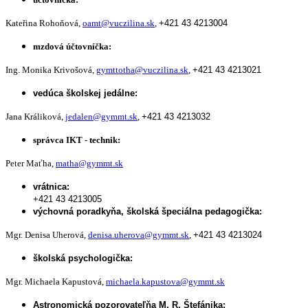
Kateřina Rohoňová,
oamt@vuczilina.sk
,
+421 43 4213004
mzdová účtovníčka:
Ing. Monika Krivošová,
gymttotha@vuczilina.sk
,
+421 43 4213021
vedúca školskej jedálne:
Jana Králiková,
jedalen@gymmt.sk
,
+421 43 4213032
správca IKT - technik:
Peter Maťha,
matha@gymmt.sk
vrátnica:
+421 43 4213005
výchovná poradkyňa, školská špeciálna pedagogička:
Mgr. Denisa Uherová,
denisa.uherova@gymmt.sk
,
+421 43 4213024
školská psychologička:
Mgr. Michaela Kapustová,
michaela.kapustova@gymmt.sk
Astronomická pozorovateľňa M. R. Štefánika: