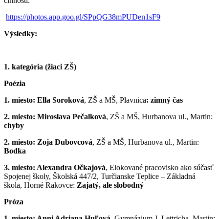
činnosti.
https://photos.app.goo.gl/SPpQG38mPUDen1sF9
Výsledky:
1. kategória (žiaci ZŠ)
Poézia
1. miesto: Ella Soroková
, ZŠ a MŠ, Plavnica
: zimný čas
2. miesto: Miroslava Pečalková
, ZŠ a MŠ, Hurbanova ul., Martin:
chyby
2. miesto: Zoja Dubovcová
, ZŠ a MŠ, Hurbanova ul., Martin:
Bodka
3. miesto: Alexandra Očkajová
, Elokované pracovisko ako súčasť
Spojenej školy, Školská 447/2, Turčianske Teplice – Základná
škola, Horné Rakovce:
Zajatý, ale slobodný
Próza
1. miesto: Anni Adriana Huľová
, Gymnázium J. Lettricha, Martin: