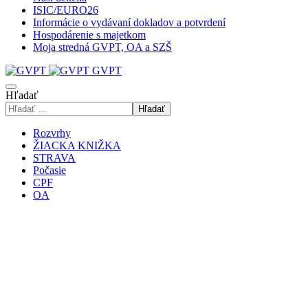
ISIC/EURO26
Informácie o vydávaní dokladov a potvrdení
Hospodárenie s majetkom
Moja stredná GVPT, OA a SZŠ
GVPT
Hľadať
Hľadať
Rozvrhy
ŽIACKA KNIŽKA
STRAVA
Počasie
CPF
OA