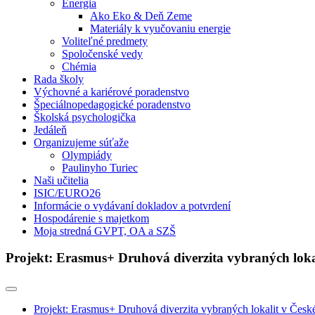
Energia
Ako Eko & Deň Zeme
Materiály k vyučovaniu energie
Voliteľné predmety
Spoločenské vedy
Chémia
Rada školy
Výchovné a kariérové poradenstvo
Špeciálnopedagogické poradenstvo
Školská psychologička
Jedáleň
Organizujeme súťaže
Olympiády
Paulinyho Turiec
Naši učitelia
ISIC/EURO26
Informácie o vydávaní dokladov a potvrdení
Hospodárenie s majetkom
Moja stredná GVPT, OA a SZŠ
Projekt: Erasmus+ Druhová diverzita vybraných lokal
Projekt: Erasmus+ Druhová diverzita vybraných lokalit v Česk