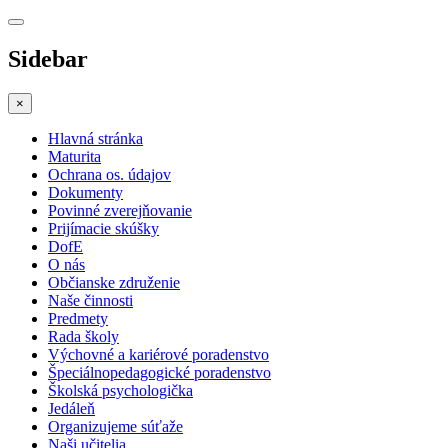
Sidebar
×
Hlavná stránka
Maturita
Ochrana os. údajov
Dokumenty
Povinné zverejňovanie
Prijímacie skúšky
DofE
O nás
Občianske združenie
Naše činnosti
Predmety
Rada školy
Výchovné a kariérové poradenstvo
Špeciálnopedagogické poradenstvo
Školská psychologička
Jedáleň
Organizujeme súťaže
Naši učitelia