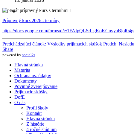
15. január 2026
Prípravný kurz 2026 - termíny
https://docs.google.com/forms/
d/e/1FAIpQLSd_
gKoKCnvyaBjof04ge
Predchádzajúci článok: Výsledky prijímacích skúšok
Predch.
Nasledu
Share
powered by
social2s
Hlavná stránka
Maturita
Ochrana os. údajov
Dokumenty
Povinné zverejňovanie
Prijímacie skúšky
DofE
O nás
Profil školy
Kontakt
Hlavná stránka
Z histórie
4 ročné štúdium