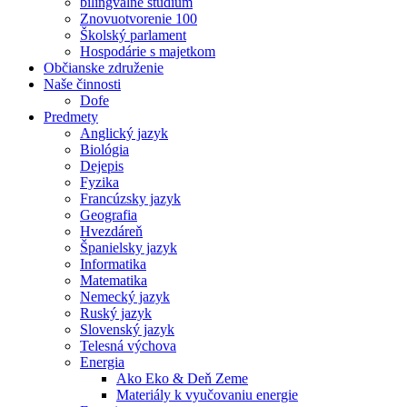
bilingválne štúdium
Znovuotvorenie 100
Školský parlament
Hospodárie s majetkom
Občianske združenie
Naše činnosti
Dofe
Predmety
Anglický jazyk
Biológia
Dejepis
Fyzika
Francúzsky jazyk
Geografia
Hvezdáreň
Španielsky jazyk
Informatika
Matematika
Nemecký jazyk
Ruský jazyk
Slovenský jazyk
Telesná výchova
Energia
Ako Eko & Deň Zeme
Materiály k vyučovaniu energie