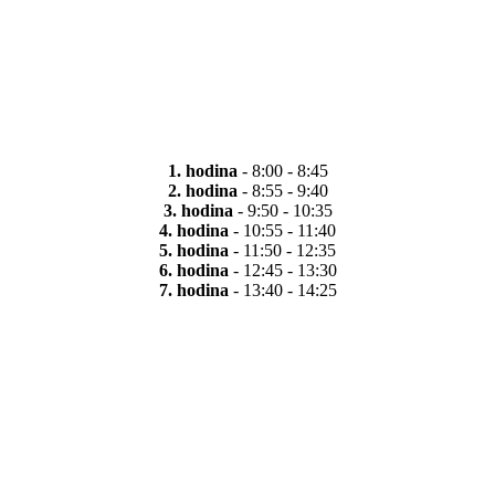
1. hodina
- 8:00 - 8:45
2. hodina
- 8:55 - 9:40
3. hodina
- 9:50 - 10:35
4. hodina
- 10:55 - 11:40
5. hodina
- 11:50 - 12:35
6. hodina
- 12:45 - 13:30
7. hodina
- 13:40 - 14:25