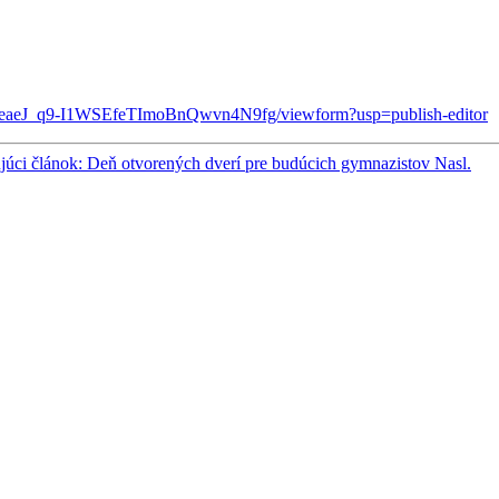
aeJ_q9-
I1WSEfeTImoBnQwvn4N9fg/
viewform?usp=publish-editor
júci článok: Deň otvorených dverí pre budúcich gymnazistov
Nasl.