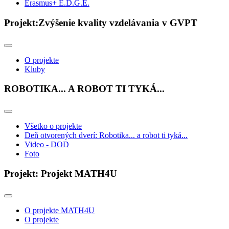
Erasmus+ E.D.G.E.
Projekt:Zvýšenie kvality vzdelávania v GVPT
O projekte
Kluby
ROBOTIKA... A ROBOT TI TYKÁ...
Všetko o projekte
Deň otvorených dverí: Robotika... a robot ti tyká...
Video - DOD
Foto
Projekt: Projekt MATH4U
O projekte MATH4U
O projekte