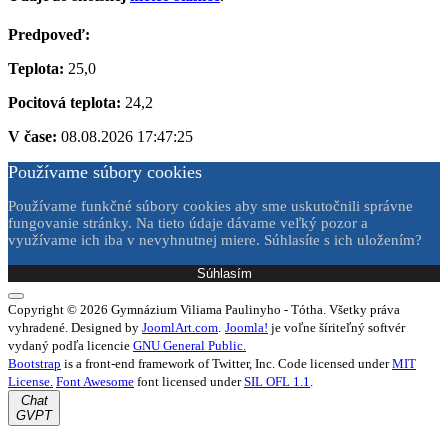
Predpoveď:
Teplota:
25,0
Pocitová teplota:
24,2
V čase:
08.08.2026 17:47:25
Používame súbory cookies
Používame funkčné súbory cookies aby sme uskutočnili správne
fungovanie stránky. Na tieto údaje dávame veľký pozor a
využívame ich iba v nevyhnutnej miere. Súhlasíte s ich uložením?
Súhlasím
Copyright © 2026 Gymnázium Viliama Paulinyho - Tótha. Všetky práva
vyhradené. Designed by
JoomlArt.com
.
Joomla!
je voľne šíriteľný softvér
vydaný podľa licencie
GNU General Public.
Bootstrap
is a front-end framework of Twitter, Inc. Code licensed under
MIT
License.
Font Awesome
font licensed under
SIL OFL 1.1
.
Chat
GVPT