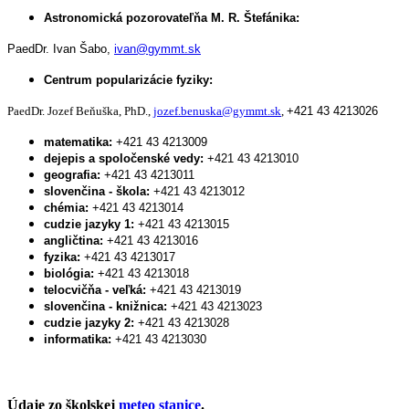
Astronomická pozorovateľňa M. R. Štefánika:
PaedDr. Ivan Šabo,
ivan@gymmt.sk
Centrum popularizácie fyziky:
PaedDr. Jozef Beňuška, PhD.,
jozef.benuska@gymmt.sk
,
+421 43 4213026
matematika:
+421 43 4213009
dejepis a spoločenské vedy:
+421 43 4213010
geografia:
+421 43 4213011
slovenčina - škola:
+421 43 4213012
chémia:
+421 43 4213014
cudzie jazyky 1:
+421 43 4213015
angličtina:
+421 43 4213016
fyzika:
+421 43 4213017
biológia:
+421 43 4213018
telocvičňa - veľká:
+421 43 4213019
slovenčina - knižnica:
+421 43 4213023
cudzie jazyky 2:
+421 43 4213028
informatika:
+421 43 4213030
Údaje zo školskej
meteo stanice
.