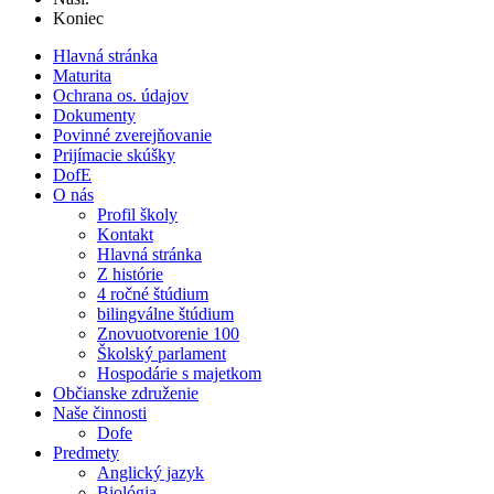
Koniec
Hlavná stránka
Maturita
Ochrana os. údajov
Dokumenty
Povinné zverejňovanie
Prijímacie skúšky
DofE
O nás
Profil školy
Kontakt
Hlavná stránka
Z histórie
4 ročné štúdium
bilingválne štúdium
Znovuotvorenie 100
Školský parlament
Hospodárie s majetkom
Občianske združenie
Naše činnosti
Dofe
Predmety
Anglický jazyk
Biológia