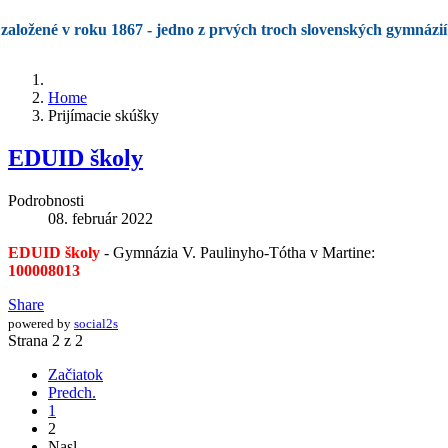
založené v roku 1867 - jedno z prvých troch slovenských gymnázií
Home
Prijímacie skúšky
EDUID školy
Podrobnosti
08. február 2022
EDUID školy
- Gymnázia V. Paulinyho-Tótha v Martine:
100008013
Share
powered by
social2s
Strana 2 z 2
Začiatok
Predch.
1
2
Nasl.