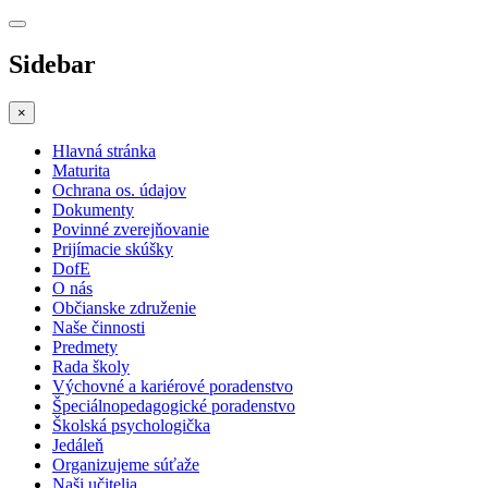
Sidebar
×
Hlavná stránka
Maturita
Ochrana os. údajov
Dokumenty
Povinné zverejňovanie
Prijímacie skúšky
DofE
O nás
Občianske združenie
Naše činnosti
Predmety
Rada školy
Výchovné a kariérové poradenstvo
Špeciálnopedagogické poradenstvo
Školská psychologička
Jedáleň
Organizujeme súťaže
Naši učitelia