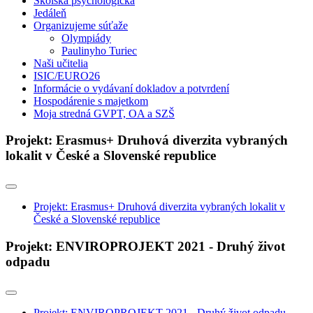
Školská psychologička
Jedáleň
Organizujeme súťaže
Olympiády
Paulinyho Turiec
Naši učitelia
ISIC/EURO26
Informácie o vydávaní dokladov a potvrdení
Hospodárenie s majetkom
Moja stredná GVPT, OA a SZŠ
Projekt: Erasmus+ Druhová diverzita vybraných
lokalit v České a Slovenské republice
Projekt: Erasmus+ Druhová diverzita vybraných lokalit v
České a Slovenské republice
Projekt: ENVIROPROJEKT 2021 - Druhý život
odpadu
Projekt: ENVIROPROJEKT 2021 - Druhý život odpadu