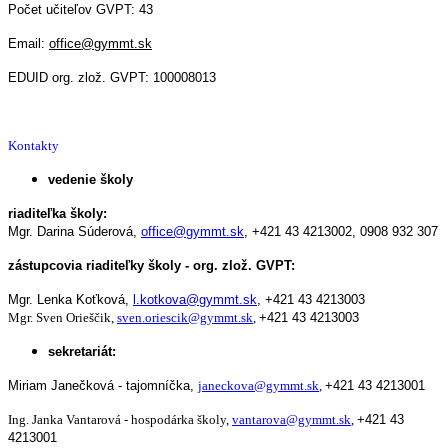
Počet učiteľov GVPT: 43
Email:
office@gymmt.sk
EDUID org. zlož. GVPT: 100008013
Kontakty
vedenie školy
riaditeľka školy:
Mgr. Darina Súderová,
office@gymmt.sk
,
+421 43 4213002,
0908 932 307
zástupcovia riaditeľky školy - org. zlož. GVPT:
Mgr. Lenka Koťková,
l.kotkova@gymmt.sk
,
+421 43 4213003
Mgr. Sven Orieščik,
sven.oriescik@gymmt.sk
,
+421 43 4213003
sekretariát:
Miriam Janečková - tajomníčka,
janeckova@gymmt.sk
,
+421 43 4213001
Ing. Janka Vantarová - hospodárka školy,
vantarova@gymmt.sk
,
+421 43
4213001