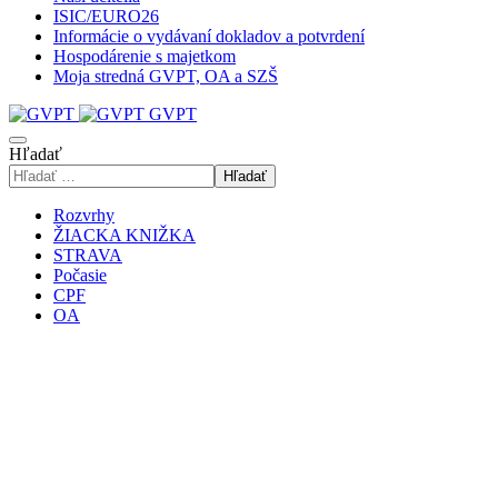
ISIC/EURO26
Informácie o vydávaní dokladov a potvrdení
Hospodárenie s majetkom
Moja stredná GVPT, OA a SZŠ
GVPT
Hľadať
Hľadať
Rozvrhy
ŽIACKA KNIŽKA
STRAVA
Počasie
CPF
OA