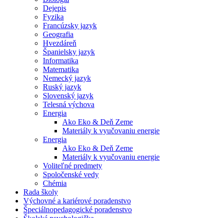
Dejepis
Fyzika
Francúzsky jazyk
Geografia
Hvezdáreň
Španielsky jazyk
Informatika
Matematika
Nemecký jazyk
Ruský jazyk
Slovenský jazyk
Telesná výchova
Energia
Ako Eko & Deň Zeme
Materiály k vyučovaniu energie
Energia
Ako Eko & Deň Zeme
Materiály k vyučovaniu energie
Voliteľné predmety
Spoločenské vedy
Chémia
Rada školy
Výchovné a kariérové poradenstvo
Špeciálnopedagogické poradenstvo