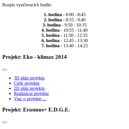
Rozpis vyučovacích hodín:
1. hodina
- 8:00 - 8:45
2. hodina
- 8:55 - 9:40
3. hodina
- 9:50 - 10:35
4. hodina
- 10:55 - 11:40
5. hodina
- 11:50 - 12:35
6. hodina
- 12:45 - 13:30
7. hodina
- 13:40 - 14:25
Projekt: Eko - klimax 2014
3D plán projektu
Ciele projektu
2D plán projektu
Realizácia projektu
Viac o projekte ...
Projekt: Erasmus+ E.D.G.E.