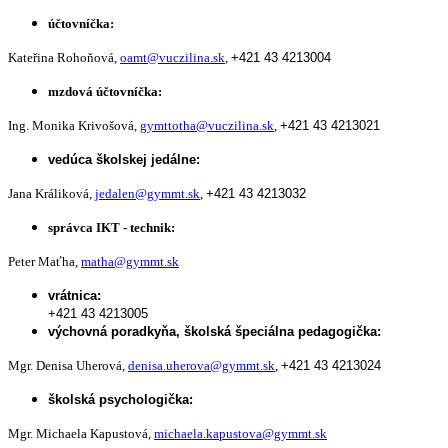
účtovníčka:
Kateřina Rohoňová,
oamt@vuczilina.sk
,
+421 43 4213004
mzdová účtovníčka:
Ing. Monika Krivošová,
gymttotha@vuczilina.sk
,
+421 43 4213021
vedúca školskej jedálne:
Jana Králiková,
jedalen@gymmt.sk
,
+421 43 4213032
správca IKT - technik:
Peter Maťha,
matha@gymmt.sk
vrátnica:
+421 43 4213005
výchovná poradkyňa, školská špeciálna pedagogička:
Mgr. Denisa Uherová,
denisa.uherova@gymmt.sk
,
+421 43 4213024
školská psychologička:
Mgr. Michaela Kapustová,
michaela.kapustova@gymmt.sk