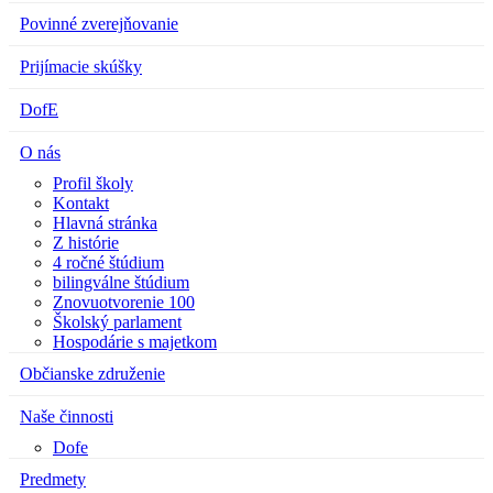
Povinné zverejňovanie
Prijímacie skúšky
DofE
O nás
Profil školy
Kontakt
Hlavná stránka
Z histórie
4 ročné štúdium
bilingválne štúdium
Znovuotvorenie 100
Školský parlament
Hospodárie s majetkom
Občianske združenie
Naše činnosti
Dofe
Predmety