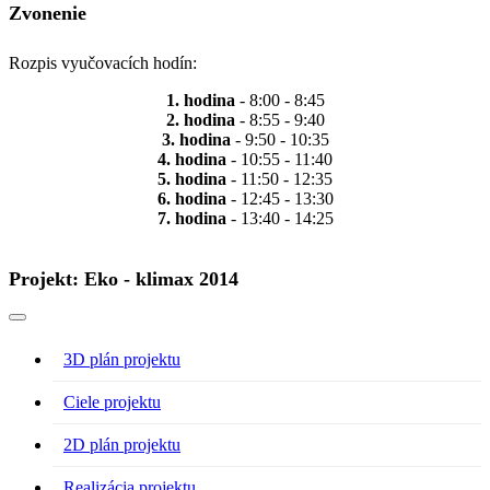
Zvonenie
Rozpis vyučovacích hodín:
1. hodina
- 8:00 - 8:45
2. hodina
- 8:55 - 9:40
3. hodina
- 9:50 - 10:35
4. hodina
- 10:55 - 11:40
5. hodina
- 11:50 - 12:35
6. hodina
- 12:45 - 13:30
7. hodina
- 13:40 - 14:25
Projekt: Eko - klimax 2014
3D plán projektu
Ciele projektu
2D plán projektu
Realizácia projektu