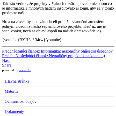
Tak isto veríme, že projekty v žiakoch rozšírili povedomie o tom čo
je informatika a mnohých hádam inšpirovalo aj tomu, aby sa v tomto
predmete našli.
No a na záver, by sme vám chceli priblížiť vianočnú atmosféru
jedným videom z nášho septembrového projektu. Keď už nie je
sneh vonku, nech sa objaví aspoň na našich obrazovkách :o).
{youtube}BYH3c3ff4rw{/youtube}
Predchádzajúci článok: Informatika: nekonečný ohňostroj úspechov
Predch.
Nasledujúci článok: Netradičný projekt už na konci :o)
Nasl.
Share
powered by
social2s
Hlavná stránka
Maturita
Ochrana os. údajov
Dokumenty