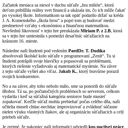
Začiatok mesiaca sa niesol v duchu súťaže „hra milión“, ktorá
deťom priblížila reálny svet financií a ukázala im, čo ich môže čakať
po vysokej škole. Informatikom sa tak opäť podarilo držať sa kréda
J. A. Komenského „škola hrou“ a popri tom aj budovať medzi
predmetové vzťahy s ekonómiou a finančnou matematikou.
Nevšednú šikovnosť v tejto hre preukázala
Miriam P. z 2.B
, ktorá
sa v tejto hre umiestnila s pomedzi desaťtisíc súťažiacich na
krásnom 16. mieste.
Následne naši študenti pod vedením
PaedDr. T. Dudíka
absolvovali školské kolo súťaže v programovaní „Zenit“. Tu si
študenti potrápili svoje hlavičky a popasovali sa problémami,
ktorých riešenie vyžadovalo aj matematické myslenie. Na záver
z tejto súťaže vyšiel ako víťaz.
Jakub K.
, ktorý bravúrne porazil
svojich konkurentov.
No a na záver, aby toho nebolo málo, sme sa ponorili do súťaže
iBobor. Tá sa, po počiatočných problémoch so serverom, celkom
vydarila i keď sa súťažná kategória seniorov bude musieť
zopakovať. Keďže súťaž mohla prebiehať počas celého dňa, naši
učitelia museli chtiac-nechtiac improvizovať a zvládnuť súčasne
nielen výuku vlastných žiakov, ale aj organizáciu súťažiacich a celý
priebeh súťaže.
Je zrejmé, že nakoniec naši informatici odviedli
kus poctivej práce
.