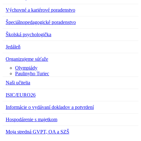
Výchovné a kariérové poradenstvo
Špeciálnopedagogické poradenstvo
Školská psychologička
Jedáleň
Organizujeme súťaže
Olympiády
Paulinyho Turiec
Naši učitelia
ISIC/EURO26
Informácie o vydávaní dokladov a potvrdení
Hospodárenie s majetkom
Moja stredná GVPT, OA a SZŠ