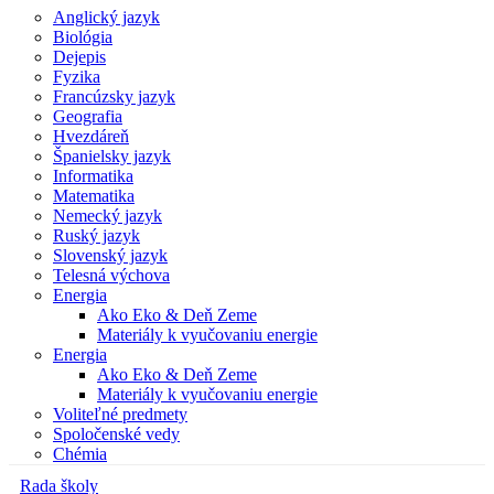
Anglický jazyk
Biológia
Dejepis
Fyzika
Francúzsky jazyk
Geografia
Hvezdáreň
Španielsky jazyk
Informatika
Matematika
Nemecký jazyk
Ruský jazyk
Slovenský jazyk
Telesná výchova
Energia
Ako Eko & Deň Zeme
Materiály k vyučovaniu energie
Energia
Ako Eko & Deň Zeme
Materiály k vyučovaniu energie
Voliteľné predmety
Spoločenské vedy
Chémia
Rada školy