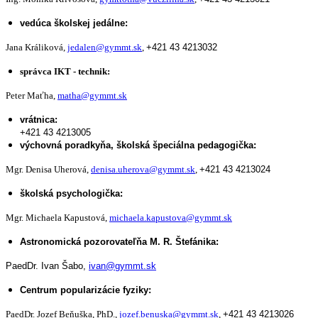
vedúca školskej jedálne:
Jana Králiková,
jedalen@gymmt.sk
,
+421 43 4213032
správca IKT - technik:
Peter Maťha,
matha@gymmt.sk
vrátnica:
+421 43 4213005
výchovná poradkyňa, školská špeciálna pedagogička:
Mgr. Denisa Uherová,
denisa.uherova@gymmt.sk
,
+421 43 4213024
školská psychologička:
Mgr. Michaela Kapustová,
michaela.kapustova@gymmt.sk
Astronomická pozorovateľňa M. R. Štefánika:
PaedDr. Ivan Šabo,
ivan@gymmt.sk
Centrum popularizácie fyziky:
PaedDr. Jozef Beňuška, PhD.,
jozef.benuska@gymmt.sk
,
+421 43 4213026