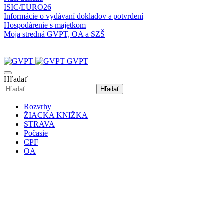
ISIC/EURO26
Informácie o vydávaní dokladov a potvrdení
Hospodárenie s majetkom
Moja stredná GVPT, OA a SZŠ
GVPT
Hľadať
Hľadať
Rozvrhy
ŽIACKA KNIŽKA
STRAVA
Počasie
CPF
OA