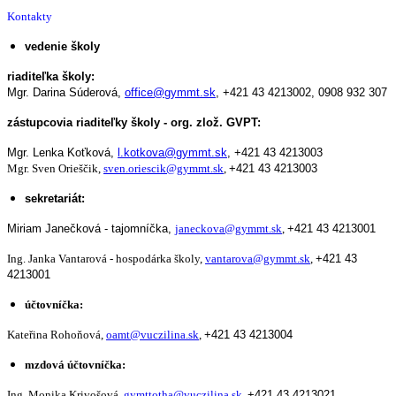
Kontakty
vedenie školy
riaditeľka školy:
Mgr. Darina Súderová,
office@gymmt.sk
,
+421 43 4213002,
0908 932 307
zástupcovia riaditeľky školy - org. zlož. GVPT:
Mgr. Lenka Koťková,
l.kotkova@gymmt.sk
,
+421 43 4213003
Mgr. Sven Orieščik,
sven.oriescik@gymmt.sk
,
+421 43 4213003
sekretariát:
Miriam Janečková - tajomníčka,
janeckova@gymmt.sk
,
+421 43 4213001
Ing. Janka Vantarová - hospodárka školy,
vantarova@gymmt.sk
,
+421 43
4213001
účtovníčka:
Kateřina Rohoňová,
oamt@vuczilina.sk
,
+421 43 4213004
mzdová účtovníčka:
Ing. Monika Krivošová,
gymttotha@vuczilina.sk
,
+421 43 4213021