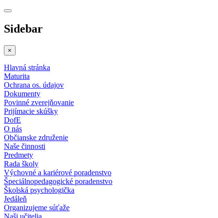
Sidebar
×
Hlavná stránka
Maturita
Ochrana os. údajov
Dokumenty
Povinné zverejňovanie
Prijímacie skúšky
DofE
O nás
Občianske združenie
Naše činnosti
Predmety
Rada školy
Výchovné a kariérové poradenstvo
Špeciálnopedagogické poradenstvo
Školská psychologička
Jedáleň
Organizujeme súťaže
Naši učitelia