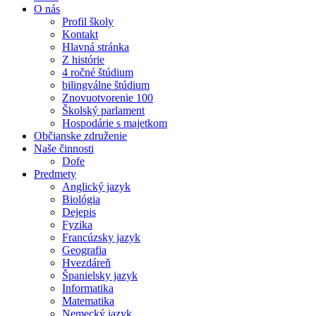
O nás
Profil školy
Kontakt
Hlavná stránka
Z histórie
4 ročné štúdium
bilingválne štúdium
Znovuotvorenie 100
Školský parlament
Hospodárie s majetkom
Občianske združenie
Naše činnosti
Dofe
Predmety
Anglický jazyk
Biológia
Dejepis
Fyzika
Francúzsky jazyk
Geografia
Hvezdáreň
Španielsky jazyk
Informatika
Matematika
Nemecký jazyk