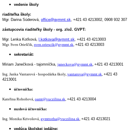
vedenie školy
riaditeľka školy:
Mgr. Darina Súderová,
office@gymmt.sk
,
+421 43 4213002,
0908 932 307
zástupcovia riaditeľky školy - org. zlož. GVPT:
Mgr. Lenka Koťková,
l.kotkova@gymmt.sk
,
+421 43 4213003
Mgr. Sven Orieščik,
sven.oriescik@gymmt.sk
,
+421 43 4213003
sekretariát:
Miriam Janečková - tajomníčka,
janeckova@gymmt.sk
,
+421 43 4213001
Ing. Janka Vantarová - hospodárka školy,
vantarova@gymmt.sk
,
+421 43
4213001
účtovníčka:
Kateřina Rohoňová,
oamt@vuczilina.sk
,
+421 43 4213004
mzdová účtovníčka:
Ing. Monika Krivošová,
gymttotha@vuczilina.sk
,
+421 43 4213021
vedúca školskej jedálne: