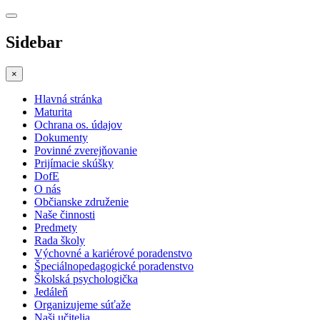
Sidebar
×
Hlavná stránka
Maturita
Ochrana os. údajov
Dokumenty
Povinné zverejňovanie
Prijímacie skúšky
DofE
O nás
Občianske združenie
Naše činnosti
Predmety
Rada školy
Výchovné a kariérové poradenstvo
Špeciálnopedagogické poradenstvo
Školská psychologička
Jedáleň
Organizujeme súťaže
Naši učitelia