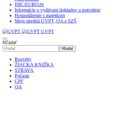
ISIC/EURO26
Informácie o vydávaní dokladov a potvrdení
Hospodárenie s majetkom
Moja stredná GVPT, OA a SZŠ
GVPT
Hľadať
Hľadať
Rozvrhy
ŽIACKA KNIŽKA
STRAVA
Počasie
CPF
OA