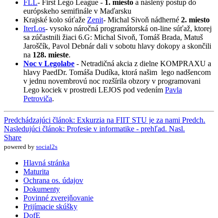
FLL
- First Lego League -
1. miesto
a náslený postup do
európskeho semifinále v Maďarsku
Krajské kolo súťaže
Zenit
- Michal Sivoň nádherné
2. miesto
IterLos
- vysoko náročná programátorská on-line súťaž, ktorej
sa zúčastnili žiaci 6.G: Michal Sivoň, Tomáš Brada, Matuš
Jaroščík, Pavol Debnár dali v sobotu hlavy dokopy a skončili
na
128. mieste
.
Noc v Legolabe
- Netradičná akcia z dielne KOMPRAXU a
hlavy PaedDr. Tomáša Dudíka, ktorá našim lego nadšencom
v jednu novembrovú noc rozšírila obzory v programovani
Lego kociek v prostredi LEJOS pod vedením
Pavla
Petroviča
.
Predchádzajúci článok: Exkurzia na FIIT STU je za nami
Predch.
Nasledujúci článok: Profesie v informatike - prehľad.
Nasl.
Share
powered by
social2s
Hlavná stránka
Maturita
Ochrana os. údajov
Dokumenty
Povinné zverejňovanie
Prijímacie skúšky
DofE