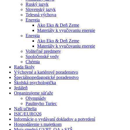
Ruský jazyk
Slovenský jazyk
Telesná výchova
Energia
Ako Eko & Deň Zeme
Materiály k vyučovaniu energie
Energia
Ako Eko & Deň Zeme
Materiály k vyučovaniu energie
Voliteľné predmety
Spoločenské vedy
Chémia
Rada školy
Výchovné a kariérové poradenstvo
Špeciálnopedagogické poradenstvo
Školská psychologička
Jedáleň
Organizujeme súťaže
Olympiády
Paulinyho Turiec
Naši učitelia
ISIC/EURO26
Informácie o vydávaní dokladov a potvrdení
Hospodárenie s majetkom
Moja stredná GVPT, OA a SZŠ