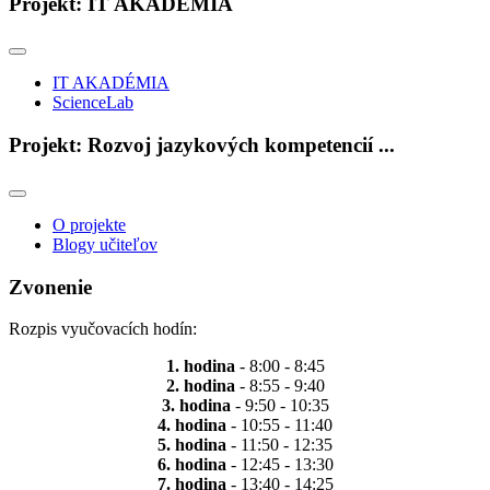
Projekt: IT AKADÉMIA
IT AKADÉMIA
ScienceLab
Projekt: Rozvoj jazykových kompetencií ...
O projekte
Blogy učiteľov
Zvonenie
Rozpis vyučovacích hodín:
1. hodina
- 8:00 - 8:45
2. hodina
- 8:55 - 9:40
3. hodina
- 9:50 - 10:35
4. hodina
- 10:55 - 11:40
5. hodina
- 11:50 - 12:35
6. hodina
- 12:45 - 13:30
7. hodina
- 13:40 - 14:25