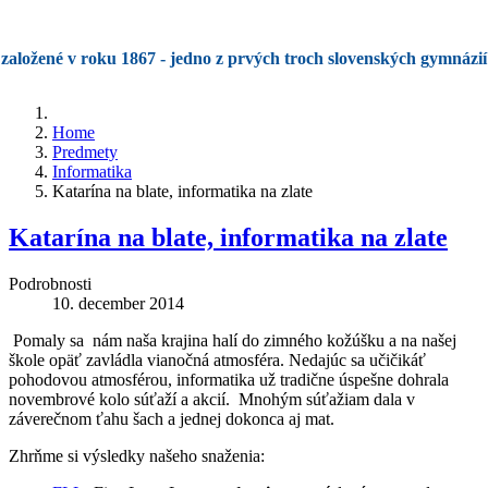
založené v roku 1867 - jedno z prvých troch slovenských gymnázií
Home
Predmety
Informatika
Katarína na blate, informatika na zlate
Katarína na blate, informatika na zlate
Podrobnosti
10. december 2014
Pomaly sa nám naša krajina halí do zimného kožúšku a na našej
škole opäť zavládla vianočná atmosféra. Nedajúc sa učičikáť
pohodovou atmosférou, informatika už tradične úspešne dohrala
novembrové kolo súťaží a akcií. Mnohým súťažiam dala v
záverečnom ťahu šach a jednej dokonca aj mat.
Zhrňme si výsledky našeho snaženia: