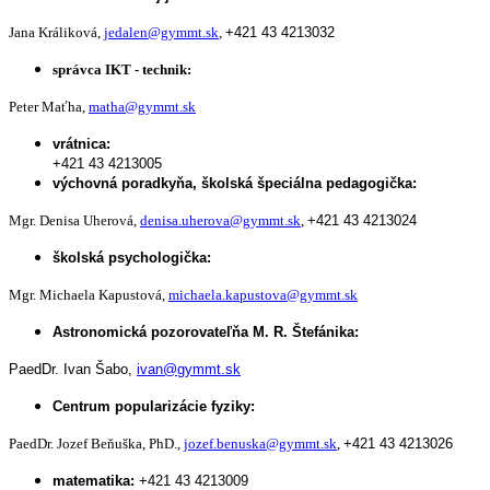
Jana Králiková,
jedalen@gymmt.sk
,
+421 43 4213032
správca IKT - technik:
Peter Maťha,
matha@gymmt.sk
vrátnica:
+421 43 4213005
výchovná poradkyňa, školská špeciálna pedagogička:
Mgr. Denisa Uherová,
denisa.uherova@gymmt.sk
,
+421 43 4213024
školská psychologička:
Mgr. Michaela Kapustová,
michaela.kapustova@gymmt.sk
Astronomická pozorovateľňa M. R. Štefánika:
PaedDr. Ivan Šabo,
ivan@gymmt.sk
Centrum popularizácie fyziky:
PaedDr. Jozef Beňuška, PhD.,
jozef.benuska@gymmt.sk
,
+421 43 4213026
matematika:
+421 43 4213009