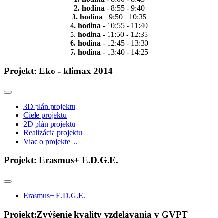
2. hodina
- 8:55 - 9:40
3. hodina
- 9:50 - 10:35
4. hodina
- 10:55 - 11:40
5. hodina
- 11:50 - 12:35
6. hodina
- 12:45 - 13:30
7. hodina
- 13:40 - 14:25
Projekt: Eko - klimax 2014
3D plán projektu
Ciele projektu
2D plán projektu
Realizácia projektu
Viac o projekte ...
Projekt: Erasmus+ E.D.G.E.
Erasmus+ E.D.G.E.
Projekt:Zvýšenie kvality vzdelávania v GVPT