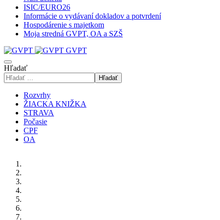
ISIC/EURO26
Informácie o vydávaní dokladov a potvrdení
Hospodárenie s majetkom
Moja stredná GVPT, OA a SZŠ
GVPT
Hľadať
Hľadať
Rozvrhy
ŽIACKA KNIŽKA
STRAVA
Počasie
CPF
OA