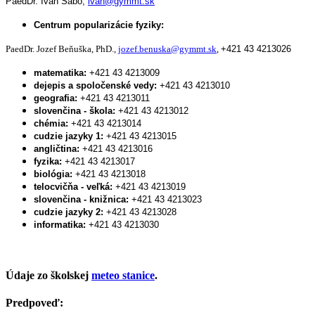
PaedDr. Ivan Šabo,
ivan@gymmt.sk
Centrum popularizácie fyziky:
PaedDr. Jozef Beňuška, PhD.,
jozef.benuska@gymmt.sk
,
+421 43 4213026
matematika:
+421 43 4213009
dejepis a spoločenské vedy:
+421 43 4213010
geografia:
+421 43 4213011
slovenčina - škola:
+421 43 4213012
chémia:
+421 43 4213014
cudzie jazyky 1:
+421 43 4213015
angličtina:
+421 43 4213016
fyzika:
+421 43 4213017
biológia:
+421 43 4213018
telocvičňa - veľká:
+421 43 4213019
slovenčina - knižnica:
+421 43 4213023
cudzie jazyky 2:
+421 43 4213028
informatika:
+421 43 4213030
Údaje zo školskej
meteo stanice
.
Predpoveď: