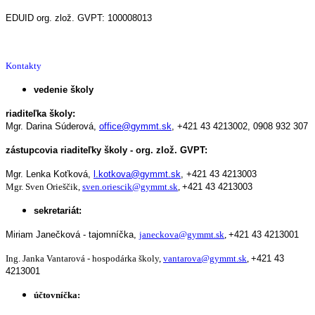
EDUID org. zlož. GVPT: 100008013
Kontakty
vedenie školy
riaditeľka školy:
Mgr. Darina Súderová,
office@gymmt.sk
,
+421 43 4213002,
0908 932 307
zástupcovia riaditeľky školy - org. zlož. GVPT:
Mgr. Lenka Koťková,
l.kotkova@gymmt.sk
,
+421 43 4213003
Mgr. Sven Orieščik,
sven.oriescik@gymmt.sk
,
+421 43 4213003
sekretariát:
Miriam Janečková - tajomníčka,
janeckova@gymmt.sk
,
+421 43 4213001
Ing. Janka Vantarová - hospodárka školy,
vantarova@gymmt.sk
,
+421 43
4213001
účtovníčka: