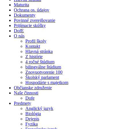
Maturita
Ochrana os. údajov
Dokumenty
Povinné zverejňovanie
Prijímacie skúšky
DofE
O nás
Profil školy
Kontakt
Hlavná stránka
Z histórie
4 ročné štúdium
bilingválne štúdium
Znovuotvorenie 100
Školský parlament
Hospodárie s majetkom
Občianske združenie
Naše činnosti
Dofe
Predmety
Anglický jazyk
Biológia
Dejepis
Fyzika