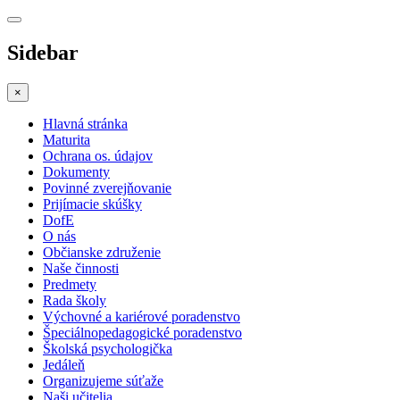
Sidebar
×
Hlavná stránka
Maturita
Ochrana os. údajov
Dokumenty
Povinné zverejňovanie
Prijímacie skúšky
DofE
O nás
Občianske združenie
Naše činnosti
Predmety
Rada školy
Výchovné a kariérové poradenstvo
Špeciálnopedagogické poradenstvo
Školská psychologička
Jedáleň
Organizujeme súťaže
Naši učitelia