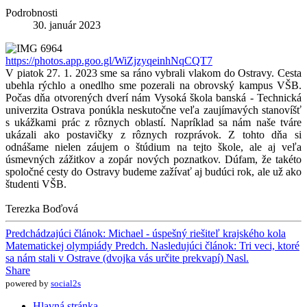
Podrobnosti
30. január 2023
https://photos.app.goo.gl/WiZjzyqeinhNqCQT7
V piatok 27. 1. 2023 sme sa ráno vybrali vlakom do Ostravy. Cesta
ubehla rýchlo a onedlho sme pozerali na obrovský kampus VŠB.
Počas dňa otvorených dverí nám Vysoká škola banská - Technická
univerzita Ostrava ponúkla neskutočne veľa zaujímavých stanovíšť
s ukážkami prác z rôznych oblastí. Napríklad sa nám naše tváre
ukázali ako postavičky z rôznych rozprávok. Z tohto dňa si
odnášame nielen záujem o štúdium na tejto škole, ale aj veľa
úsmevných zážitkov a zopár nových poznatkov. Dúfam, že takéto
spoločné cesty do Ostravy budeme zažívať aj budúci rok, ale už ako
študenti VŠB.
Terezka Boďová
Predchádzajúci článok: Michael - úspešný riešiteľ krajského kola
Matematickej olympiády
Predch.
Nasledujúci článok: Tri veci, ktoré
sa nám stali v Ostrave (dvojka vás určite prekvapí)
Nasl.
Share
powered by
social2s
Hlavná stránka