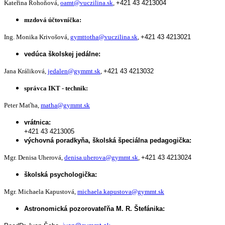
Kateřina Rohoňová,
oamt@vuczilina.sk
,
+421 43 4213004
mzdová účtovníčka:
Ing. Monika Krivošová,
gymttotha@vuczilina.sk
,
+421 43 4213021
vedúca školskej jedálne:
Jana Králiková,
jedalen@gymmt.sk
,
+421 43 4213032
správca IKT - technik:
Peter Maťha,
matha@gymmt.sk
vrátnica:
+421 43 4213005
výchovná poradkyňa, školská špeciálna pedagogička:
Mgr. Denisa Uherová,
denisa.uherova@gymmt.sk
,
+421 43 4213024
školská psychologička:
Mgr. Michaela Kapustová,
michaela.kapustova@gymmt.sk
Astronomická pozorovateľňa M. R. Štefánika: