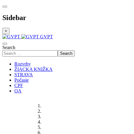
Sidebar
×
GVPT
Search
Search
Rozvrhy
ŽIACKA KNIŽKA
STRAVA
Počasie
CPF
OA