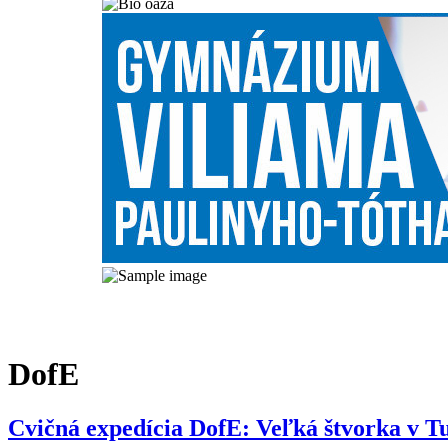
DofE
Cvičná expedícia DofE: Veľká štvorka v Tu