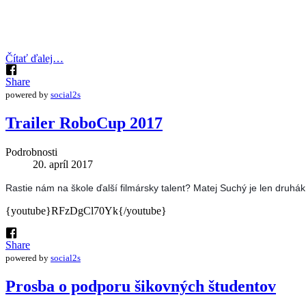
Čítať ďalej…
Share
powered by
social2s
Trailer RoboCup 2017
Podrobnosti
20. apríl 2017
Rastie nám na škole ďalší filmársky talent? Matej Suchý je len druhák 
{youtube}RFzDgCl70Yk{/youtube}
Share
powered by
social2s
Prosba o podporu šikovných študentov