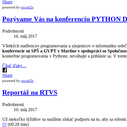
Share
powered by
social2s
Pozývame Vás na konferenciu PYTHON 
Podrobnosti
16. máj 2017
Všetkých nadšencov programovania a záujemcov o informatiku srde
konferencie sú SPŠ a GVPT v Martine v spolupráci so Spoločnos
konkrétne programovania v Pythone, neváhajte a prihláste sa. V tomto
Čítať ďalej…
Share
powered by
social2s
Reportáž na RTVS
Podrobnosti
10. máj 2017
Už niekoľko týždňov sa snažíme získať podporu na to, aby sa robotic
!!!
(00:28 min)