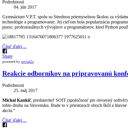
Podrobnosti
04. jún 2017
Gymnázium V.P.T. spolu so Strednou priemyselnou školou za výdatne
technológie a programovanie. Jej cieľom bola popularizácia program
praxe, profesionálnych vývojárov a programátorov, ktorí Python použí
Čítať ďalej…
Share
powered by
social2s
Reakcie odborníkov na pripravovanú k
Podrobnosti
25. máj 2017
Michal Kaukič
, predstaviteľ SOIT (spoločnosť pre otvorený softvér
tohto druhu na Slovensku. Bude to v priestoroch oboch škôl a hlavne f
akciu.“
Čítať ďalej…