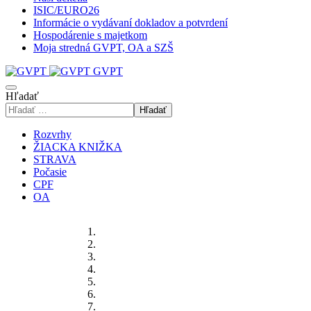
ISIC/EURO26
Informácie o vydávaní dokladov a potvrdení
Hospodárenie s majetkom
Moja stredná GVPT, OA a SZŠ
GVPT
Hľadať
Hľadať
Rozvrhy
ŽIACKA KNIŽKA
STRAVA
Počasie
CPF
OA