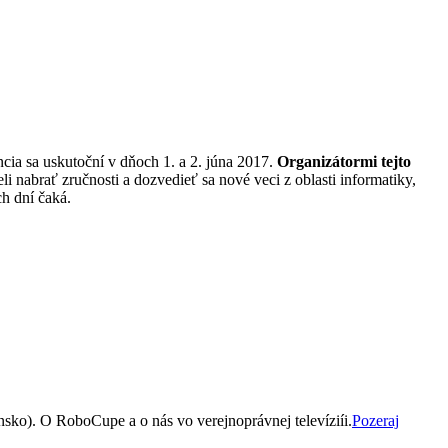
 sa uskutoční v dňoch 1. a 2. júna 2017.
Organizátormi tejto
li nabrať zručnosti a dozvedieť sa nové veci z oblasti informatiky,
ch dní čaká.
nsko). O RoboCupe a o nás vo verejnoprávnej televíziíi.
Pozeraj