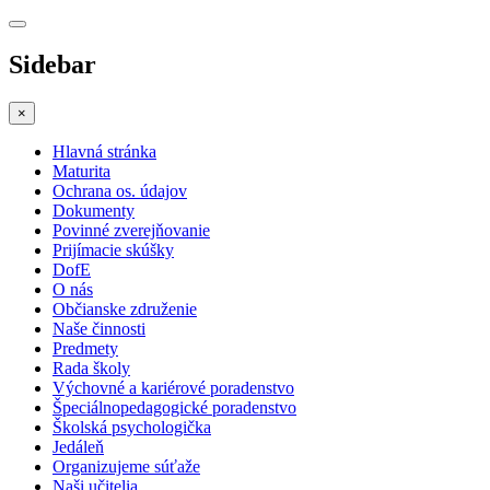
Sidebar
×
Hlavná stránka
Maturita
Ochrana os. údajov
Dokumenty
Povinné zverejňovanie
Prijímacie skúšky
DofE
O nás
Občianske združenie
Naše činnosti
Predmety
Rada školy
Výchovné a kariérové poradenstvo
Špeciálnopedagogické poradenstvo
Školská psychologička
Jedáleň
Organizujeme súťaže
Naši učitelia