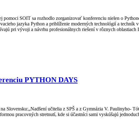
j pomoci SOIT sa rozhodlo zorganizovať konferenciu nielen o Pythone
ovacieho jazyka Python a priblíženie moderných technológií a techník
vajú pri vývoji a návrhu profesionálnych riešení v rôznych oblastiach 
onferenciu PYTHON DAYS
) na Slovensku:„Nadšení učitelia z SPŠ a z Gymnázia V. Paulinyho- Tóth
ormou pracovných stretnutí, kde si účastníci sami vyskúšajú jednoduché 